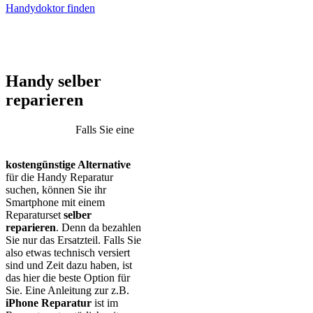
Handydoktor finden
iPhone – Samsung Galaxy – Huawei – Xiaomi – Sony Xperia –
Honor – HTC – Google Pixel – LG – Nokia – Motorola
Handy selber
reparieren
Falls Sie eine
kostengünstige Alternative
für die Handy Reparatur
suchen, können Sie ihr
Smartphone mit einem
Reparaturset
selber
reparieren
. Denn da bezahlen
Sie nur das Ersatzteil. Falls Sie
also etwas technisch versiert
sind und Zeit dazu haben, ist
das hier die beste Option für
Sie. Eine Anleitung zur z.B.
iPhone Reparatur
ist im