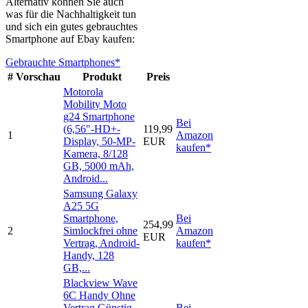
Alternativ können Sie auch
was für die Nachhaltigkeit tun
und sich ein gutes gebrauchtes
Smartphone auf Ebay kaufen:
Gebrauchte Smartphones*
#
Vorschau
Produkt
Preis
Motorola
Mobility Moto
g24 Smartphone
Bei
(6,56"-HD+-
119,99
1
Amazon
Display, 50-MP-
EUR
kaufen*
Kamera, 8/128
GB, 5000 mAh,
Android...
Samsung Galaxy
A25 5G
Smartphone,
Bei
254,99
2
Simlockfrei ohne
Amazon
EUR
Vertrag, Android-
kaufen*
Handy, 128
GB,...
Blackview Wave
6C Handy Ohne
Vertrag Günstig,
Bei