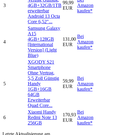
99,99
3
4GB+32GB/1TB
Amazon
EUR
erweiterbar
kaufen*
Android 13 Octa
Core 6,52"...
Samsung Galaxy
A15
Bei
4GB+128GB
131,00
4
Amazon
[International
EUR
kaufen*
Version] (Light
Blue)
XGODY S21
Smartphone
Ohne Vertrag,
5,5 Zoll Günstig
Bei
59,99
5
Handy
Amazon
EUR
1GB+16GB
kaufen*
64GB
Erweiterbar
Quad Core...
Xiaomi Handy
Bei
170,93
6
Redmi Note 13
Amazon
EUR
256GB
kaufen*
Letzte Aktualisierung am