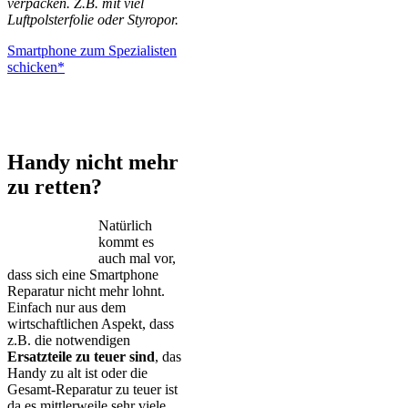
verpacken. Z.B. mit viel
Luftpolsterfolie oder Styropor.
Smartphone zum Spezialisten
schicken*
iPhone – Samsung Galaxy – Huawei – Xiaomi – Sony Xperia –
Honor – HTC – Google Pixel – LG – Nokia – Motorola
Handy nicht mehr
zu retten?
Natürlich
kommt es
auch mal vor,
dass sich eine Smartphone
Reparatur nicht mehr lohnt.
Einfach nur aus dem
wirtschaftlichen Aspekt, dass
z.B. die notwendigen
Ersatzteile zu teuer sind
, das
Handy zu alt ist oder die
Gesamt-Reparatur zu teuer ist
da es mittlerweile sehr viele