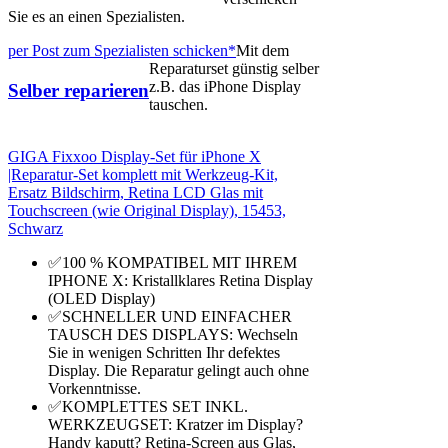
Sie es an einen Spezialisten.
per Post zum Spezialisten schicken*
Mit dem
Reparaturset günstig selber
z.B. das iPhone Display
Selber reparieren
tauschen.
GIGA Fixxoo Display-Set für iPhone X
|Reparatur-Set komplett mit Werkzeug-Kit,
Ersatz Bildschirm, Retina LCD Glas mit
Touchscreen (wie Original Display), 15453,
Schwarz
✅100 % KOMPATIBEL MIT IHREM
IPHONE X: Kristallklares Retina Display
(OLED Display)
✅SCHNELLER UND EINFACHER
TAUSCH DES DISPLAYS: Wechseln
Sie in wenigen Schritten Ihr defektes
Display. Die Reparatur gelingt auch ohne
Vorkenntnisse.
✅KOMPLETTES SET INKL.
WERKZEUGSET: Kratzer im Display?
Handy kaputt? Retina-Screen aus Glas,