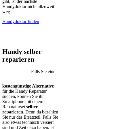
gibt, ist der nächste
Handydoktor nicht allzuweit
weg.
Handydoktor finden
iPhone – Samsung Galaxy – Huawei – Xiaomi – Sony Xperia –
Honor – HTC – Google Pixel – LG – Nokia – Motorola
Handy selber
reparieren
Falls Sie eine
kostengünstige Alternative
für die Handy Reparatur
suchen, können Sie ihr
Smartphone mit einem
Reparaturset
selber
reparieren
. Denn da bezahlen
Sie nur das Ersatzteil. Falls Sie
also etwas technisch versiert
sind und Zeit dazu haben, ist