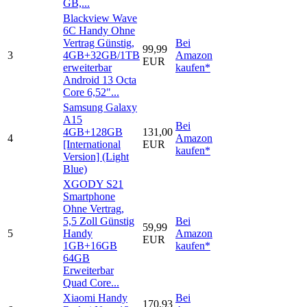
GB,...
Blackview Wave
6C Handy Ohne
Vertrag Günstig,
Bei
99,99
3
4GB+32GB/1TB
Amazon
EUR
erweiterbar
kaufen*
Android 13 Octa
Core 6,52"...
Samsung Galaxy
A15
Bei
4GB+128GB
131,00
4
Amazon
[International
EUR
kaufen*
Version] (Light
Blue)
XGODY S21
Smartphone
Ohne Vertrag,
5,5 Zoll Günstig
Bei
59,99
5
Handy
Amazon
EUR
1GB+16GB
kaufen*
64GB
Erweiterbar
Quad Core...
Xiaomi Handy
Bei
170,93