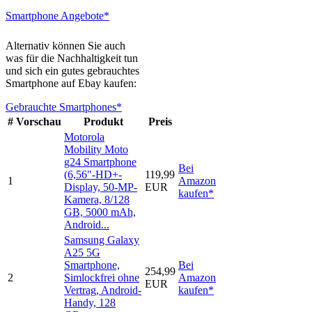
Smartphone Angebote*
Alternativ können Sie auch
was für die Nachhaltigkeit tun
und sich ein gutes gebrauchtes
Smartphone auf Ebay kaufen:
Gebrauchte Smartphones*
#
Vorschau
Produkt
Preis
Motorola
Mobility Moto
g24 Smartphone
Bei
(6,56"-HD+-
119,99
1
Amazon
Display, 50-MP-
EUR
kaufen*
Kamera, 8/128
GB, 5000 mAh,
Android...
Samsung Galaxy
A25 5G
Smartphone,
Bei
254,99
2
Simlockfrei ohne
Amazon
EUR
Vertrag, Android-
kaufen*
Handy, 128