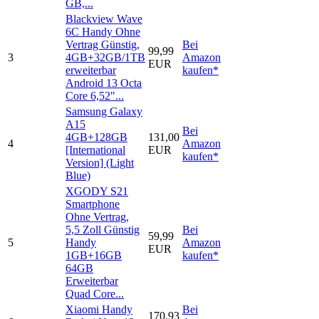
GB,...
Blackview Wave
6C Handy Ohne
Vertrag Günstig,
Bei
99,99
3
4GB+32GB/1TB
Amazon
EUR
erweiterbar
kaufen*
Android 13 Octa
Core 6,52"...
Samsung Galaxy
A15
Bei
4GB+128GB
131,00
4
Amazon
[International
EUR
kaufen*
Version] (Light
Blue)
XGODY S21
Smartphone
Ohne Vertrag,
5,5 Zoll Günstig
Bei
59,99
5
Handy
Amazon
EUR
1GB+16GB
kaufen*
64GB
Erweiterbar
Quad Core...
Xiaomi Handy
Bei
170,93