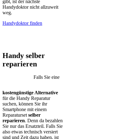
gibt, ist der nächste
Handydoktor nicht allzuweit
weg.
Handydoktor finden
iPhone – Samsung Galaxy – Huawei – Xiaomi – Sony Xperia –
Honor – HTC – Google Pixel – LG – Nokia – Motorola
Handy selber
reparieren
Falls Sie eine
kostengünstige Alternative
für die Handy Reparatur
suchen, können Sie ihr
Smartphone mit einem
Reparaturset
selber
reparieren
. Denn da bezahlen
Sie nur das Ersatzteil. Falls Sie
also etwas technisch versiert
sind und Zeit dazu haben, ist