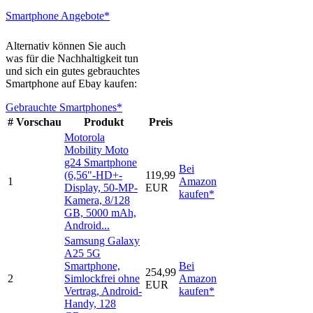
Smartphone Angebote*
Alternativ können Sie auch
was für die Nachhaltigkeit tun
und sich ein gutes gebrauchtes
Smartphone auf Ebay kaufen:
Gebrauchte Smartphones*
#
Vorschau
Produkt
Preis
Motorola
Mobility Moto
g24 Smartphone
Bei
(6,56"-HD+-
119,99
1
Amazon
Display, 50-MP-
EUR
kaufen*
Kamera, 8/128
GB, 5000 mAh,
Android...
Samsung Galaxy
A25 5G
Smartphone,
Bei
254,99
2
Simlockfrei ohne
Amazon
EUR
Vertrag, Android-
kaufen*
Handy, 128