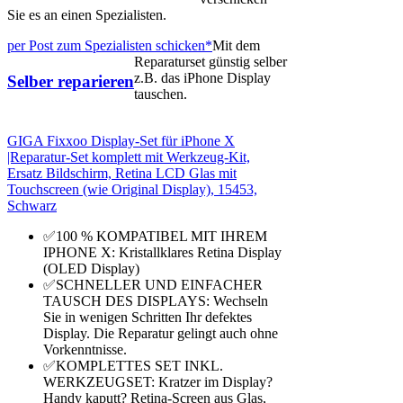
Sie es an einen Spezialisten.
per Post zum Spezialisten schicken*
Mit dem
Reparaturset günstig selber
z.B. das iPhone Display
Selber reparieren
tauschen.
GIGA Fixxoo Display-Set für iPhone X
|Reparatur-Set komplett mit Werkzeug-Kit,
Ersatz Bildschirm, Retina LCD Glas mit
Touchscreen (wie Original Display), 15453,
Schwarz
✅100 % KOMPATIBEL MIT IHREM
IPHONE X: Kristallklares Retina Display
(OLED Display)
✅SCHNELLER UND EINFACHER
TAUSCH DES DISPLAYS: Wechseln
Sie in wenigen Schritten Ihr defektes
Display. Die Reparatur gelingt auch ohne
Vorkenntnisse.
✅KOMPLETTES SET INKL.
WERKZEUGSET: Kratzer im Display?
Handy kaputt? Retina-Screen aus Glas,