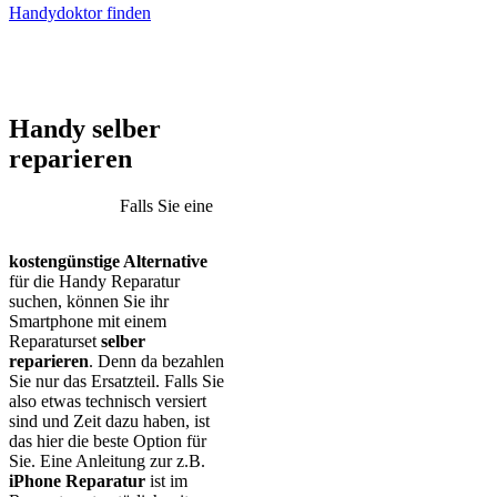
Handydoktor finden
iPhone – Samsung Galaxy – Huawei – Xiaomi – Sony Xperia –
Honor – HTC – Google Pixel – LG – Nokia – Motorola
Handy selber
reparieren
Falls Sie eine
kostengünstige Alternative
für die Handy Reparatur
suchen, können Sie ihr
Smartphone mit einem
Reparaturset
selber
reparieren
. Denn da bezahlen
Sie nur das Ersatzteil. Falls Sie
also etwas technisch versiert
sind und Zeit dazu haben, ist
das hier die beste Option für
Sie. Eine Anleitung zur z.B.
iPhone Reparatur
ist im