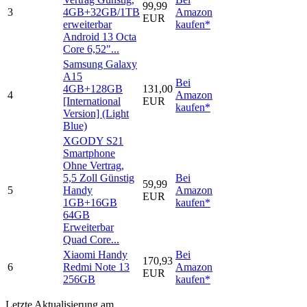
99,99
3
4GB+32GB/1TB
Amazon
EUR
erweiterbar
kaufen*
Android 13 Octa
Core 6,52"...
Samsung Galaxy
A15
Bei
4GB+128GB
131,00
4
Amazon
[International
EUR
kaufen*
Version] (Light
Blue)
XGODY S21
Smartphone
Ohne Vertrag,
5,5 Zoll Günstig
Bei
59,99
5
Handy
Amazon
EUR
1GB+16GB
kaufen*
64GB
Erweiterbar
Quad Core...
Xiaomi Handy
Bei
170,93
6
Redmi Note 13
Amazon
EUR
256GB
kaufen*
Letzte Aktualisierung am