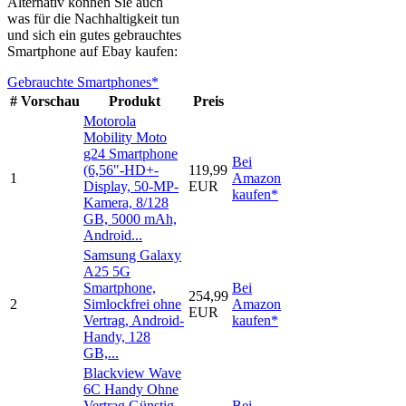
Alternativ können Sie auch
was für die Nachhaltigkeit tun
und sich ein gutes gebrauchtes
Smartphone auf Ebay kaufen:
Gebrauchte Smartphones*
#
Vorschau
Produkt
Preis
Motorola
Mobility Moto
g24 Smartphone
Bei
(6,56"-HD+-
119,99
1
Amazon
Display, 50-MP-
EUR
kaufen*
Kamera, 8/128
GB, 5000 mAh,
Android...
Samsung Galaxy
A25 5G
Smartphone,
Bei
254,99
2
Simlockfrei ohne
Amazon
EUR
Vertrag, Android-
kaufen*
Handy, 128
GB,...
Blackview Wave
6C Handy Ohne
Vertrag Günstig,
Bei