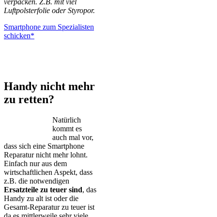
verpacken. Z.B. mit viel
Luftpolsterfolie oder Styropor.
Smartphone zum Spezialisten
schicken*
iPhone – Samsung Galaxy – Huawei – Xiaomi – Sony Xperia –
Honor – HTC – Google Pixel – LG – Nokia – Motorola
Handy nicht mehr
zu retten?
Natürlich
kommt es
auch mal vor,
dass sich eine Smartphone
Reparatur nicht mehr lohnt.
Einfach nur aus dem
wirtschaftlichen Aspekt, dass
z.B. die notwendigen
Ersatzteile zu teuer sind
, das
Handy zu alt ist oder die
Gesamt-Reparatur zu teuer ist
da es mittlerweile sehr viele