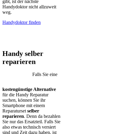
gibt, ist der nächste
Handydoktor nicht allzuweit
weg.
Handydoktor finden
iPhone – Samsung Galaxy – Huawei – Xiaomi – Sony Xperia –
Honor – HTC – Google Pixel – LG – Nokia – Motorola
Handy selber
reparieren
Falls Sie eine
kostengünstige Alternative
für die Handy Reparatur
suchen, können Sie ihr
Smartphone mit einem
Reparaturset
selber
reparieren
. Denn da bezahlen
Sie nur das Ersatzteil. Falls Sie
also etwas technisch versiert
sind und Zeit dazu haben, ist