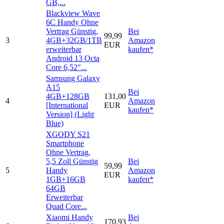
GB,...
Blackview Wave
6C Handy Ohne
Vertrag Günstig,
Bei
99,99
3
4GB+32GB/1TB
Amazon
EUR
erweiterbar
kaufen*
Android 13 Octa
Core 6,52"...
Samsung Galaxy
A15
Bei
4GB+128GB
131,00
4
Amazon
[International
EUR
kaufen*
Version] (Light
Blue)
XGODY S21
Smartphone
Ohne Vertrag,
5,5 Zoll Günstig
Bei
59,99
5
Handy
Amazon
EUR
1GB+16GB
kaufen*
64GB
Erweiterbar
Quad Core...
Xiaomi Handy
Bei
170,93