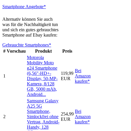
Smartphone Angebote*
Alternativ können Sie auch
was für die Nachhaltigkeit tun
und sich ein gutes gebrauchtes
Smartphone auf Ebay kaufen:
Gebrauchte Smartphones*
#
Vorschau
Produkt
Preis
Motorola
Mobility Moto
g24 Smartphone
Bei
(6,56"-HD+-
119,99
1
Amazon
Display, 50-MP-
EUR
kaufen*
Kamera, 8/128
GB, 5000 mAh,
Android...
Samsung Galaxy
A25 5G
Smartphone,
Bei
254,99
2
Simlockfrei ohne
Amazon
EUR
Vertrag, Android-
kaufen*
Handy, 128