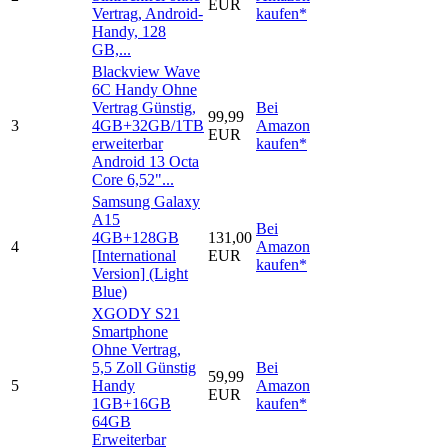
EUR
Vertrag, Android-
kaufen*
Handy, 128
GB,...
Blackview Wave
6C Handy Ohne
Vertrag Günstig,
Bei
99,99
3
4GB+32GB/1TB
Amazon
EUR
erweiterbar
kaufen*
Android 13 Octa
Core 6,52"...
Samsung Galaxy
A15
Bei
4GB+128GB
131,00
4
Amazon
[International
EUR
kaufen*
Version] (Light
Blue)
XGODY S21
Smartphone
Ohne Vertrag,
5,5 Zoll Günstig
Bei
59,99
5
Handy
Amazon
EUR
1GB+16GB
kaufen*
64GB
Erweiterbar