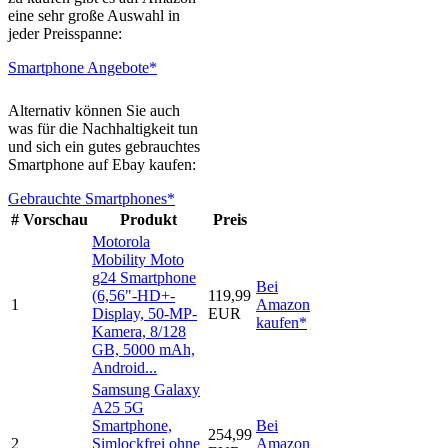
eine sehr große Auswahl in
jeder Preisspanne:
Smartphone Angebote*
Alternativ können Sie auch
was für die Nachhaltigkeit tun
und sich ein gutes gebrauchtes
Smartphone auf Ebay kaufen:
Gebrauchte Smartphones*
#
Vorschau
Produkt
Preis
Motorola
Mobility Moto
g24 Smartphone
Bei
(6,56"-HD+-
119,99
1
Amazon
Display, 50-MP-
EUR
kaufen*
Kamera, 8/128
GB, 5000 mAh,
Android...
Samsung Galaxy
A25 5G
Smartphone,
Bei
254,99
2
Simlockfrei ohne
Amazon