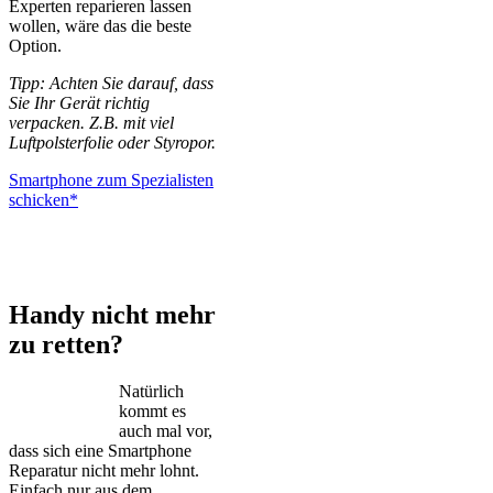
Experten reparieren lassen
wollen, wäre das die beste
Option.
Tipp: Achten Sie darauf, dass
Sie Ihr Gerät richtig
verpacken. Z.B. mit viel
Luftpolsterfolie oder Styropor.
Smartphone zum Spezialisten
schicken*
iPhone – Samsung Galaxy – Huawei – Xiaomi – Sony Xperia –
Honor – HTC – Google Pixel – LG – Nokia – Motorola
Handy nicht mehr
zu retten?
Natürlich
kommt es
auch mal vor,
dass sich eine Smartphone
Reparatur nicht mehr lohnt.
Einfach nur aus dem