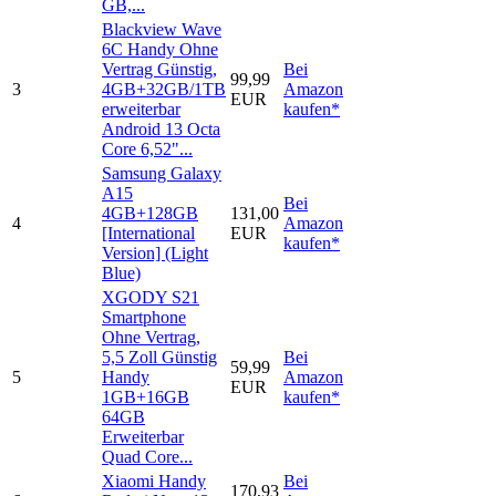
GB,...
Blackview Wave
6C Handy Ohne
Vertrag Günstig,
Bei
99,99
3
4GB+32GB/1TB
Amazon
EUR
erweiterbar
kaufen*
Android 13 Octa
Core 6,52"...
Samsung Galaxy
A15
Bei
4GB+128GB
131,00
4
Amazon
[International
EUR
kaufen*
Version] (Light
Blue)
XGODY S21
Smartphone
Ohne Vertrag,
5,5 Zoll Günstig
Bei
59,99
5
Handy
Amazon
EUR
1GB+16GB
kaufen*
64GB
Erweiterbar
Quad Core...
Xiaomi Handy
Bei
170,93