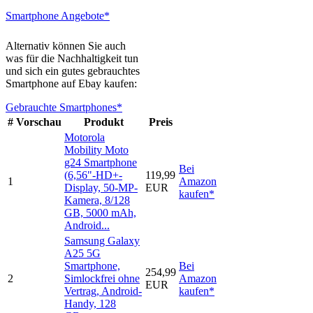
Smartphone Angebote*
Alternativ können Sie auch
was für die Nachhaltigkeit tun
und sich ein gutes gebrauchtes
Smartphone auf Ebay kaufen:
Gebrauchte Smartphones*
#
Vorschau
Produkt
Preis
Motorola
Mobility Moto
g24 Smartphone
Bei
(6,56"-HD+-
119,99
1
Amazon
Display, 50-MP-
EUR
kaufen*
Kamera, 8/128
GB, 5000 mAh,
Android...
Samsung Galaxy
A25 5G
Smartphone,
Bei
254,99
2
Simlockfrei ohne
Amazon
EUR
Vertrag, Android-
kaufen*
Handy, 128