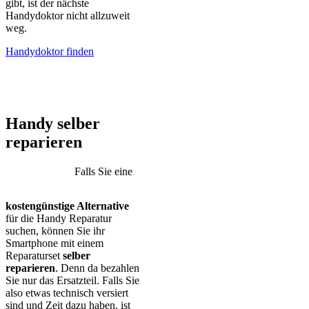
gibt, ist der nächste
Handydoktor nicht allzuweit
weg.
Handydoktor finden
iPhone – Samsung Galaxy – Huawei – Xiaomi – Sony Xperia –
Honor – HTC – Google Pixel – LG – Nokia – Motorola
Handy selber
reparieren
Falls Sie eine
kostengünstige Alternative
für die Handy Reparatur
suchen, können Sie ihr
Smartphone mit einem
Reparaturset
selber
reparieren
. Denn da bezahlen
Sie nur das Ersatzteil. Falls Sie
also etwas technisch versiert
sind und Zeit dazu haben, ist