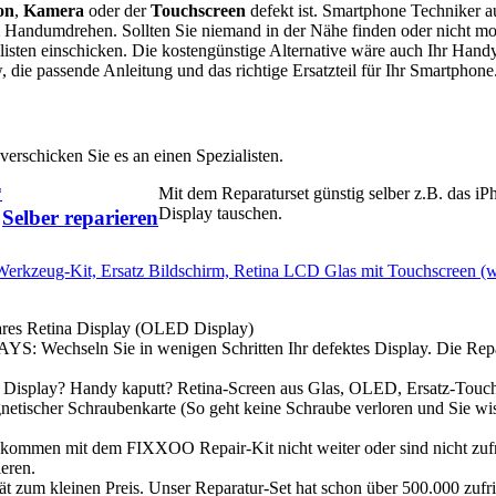
on
,
Kamera
oder der
Touchscreen
defekt ist. Smartphone Techniker 
Handumdrehen. Sollten Sie niemand in der Nähe finden oder nicht mo
listen einschicken. Die kostengünstige Alternative wäre auch Ihr Han
die passende Anleitung und das richtige Ersatzteil für Ihr Smartphone
erschicken Sie es an einen Spezialisten.
*
Mit dem Reparaturset günstig selber z.B. das iP
Display tauschen.
Selber reparieren
Werkzeug-Kit, Ersatz Bildschirm, Retina LCD Glas mit Touchscreen (
 Retina Display (OLED Display)
ln Sie in wenigen Schritten Ihr defektes Display. Die Repa
y? Handy kaputt? Retina-Screen aus Glas, OLED, Ersatz-Touch
netischer Schraubenkarte (So geht keine Schraube verloren und Sie w
t dem FIXXOO Repair-Kit nicht weiter oder sind nicht zufr
eren.
leinen Preis. Unser Reparatur-Set hat schon über 500.000 zufr