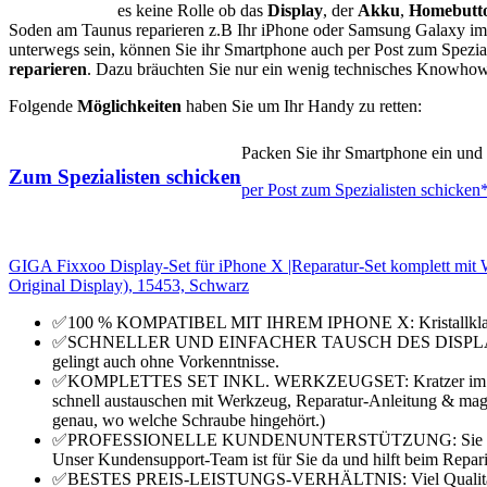
es keine Rolle ob das
Display
, der
Akku
,
Homebutt
Soden am Taunus reparieren z.B Ihr iPhone oder Samsung Galaxy im 
unterwegs sein, können Sie ihr Smartphone auch per Post zum Spezia
reparieren
. Dazu bräuchten Sie nur ein wenig technisches Knowhow, 
Folgende
Möglichkeiten
haben Sie um Ihr Handy zu retten:
Packen Sie ihr Smartphone ein und v
Zum Spezialisten schicken
per Post zum Spezialisten schicken
GIGA Fixxoo Display-Set für iPhone X |Reparatur-Set komplett mit 
Original Display), 15453, Schwarz
✅100 % KOMPATIBEL MIT IHREM IPHONE X: Kristallklares
✅SCHNELLER UND EINFACHER TAUSCH DES DISPLAYS: Wechse
gelingt auch ohne Vorkenntnisse.
✅KOMPLETTES SET INKL. WERKZEUGSET: Kratzer im Displa
schnell austauschen mit Werkzeug, Reparatur-Anleitung & mag
genau, wo welche Schraube hingehört.)
✅PROFESSIONELLE KUNDENUNTERSTÜTZUNG: Sie kommen mi
Unser Kundensupport-Team ist für Sie da und hilft beim Repari
✅BESTES PREIS-LEISTUNGS-VERHÄLTNIS: Viel Qualität zum k