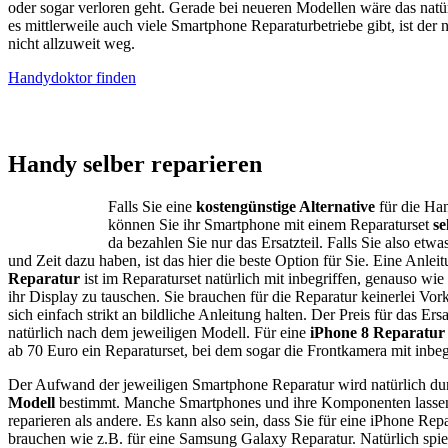
oder sogar verloren geht. Gerade bei neueren Modellen wäre das natür
es mittlerweile auch viele Smartphone Reparaturbetriebe gibt, ist de
nicht allzuweit weg.
Handydoktor finden
iPhone – Samsung Galaxy
Handy selber reparieren
Falls Sie eine
kostengünstige Alternative
für die Ha
können Sie ihr Smartphone mit einem Reparaturset
se
da bezahlen Sie nur das Ersatzteil. Falls Sie also etwas
und Zeit dazu haben, ist das hier die beste Option für Sie. Eine Anlei
Reparatur
ist im Reparaturset natürlich mit inbegriffen, genauso w
ihr Display zu tauschen. Sie brauchen für die Reparatur keinerlei Vor
sich einfach strikt an bildliche Anleitung halten. Der Preis für das Ersa
natürlich nach dem jeweiligen Modell. Für eine
iPhone 8 Reparatur
ab 70 Euro ein Reparaturset, bei dem sogar die Frontkamera mit inbegri
Der Aufwand der jeweiligen Smartphone Reparatur wird natürlich du
Modell
bestimmt. Manche Smartphones und ihre Komponenten lassen s
reparieren als andere. Es kann also sein, dass Sie für eine iPhone Rep
brauchen wie z.B. für eine Samsung Galaxy Reparatur. Natürlich spiel