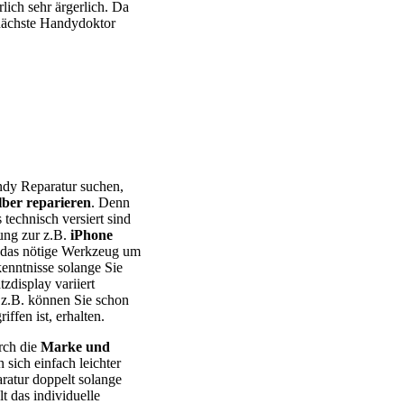
lich sehr ärgerlich. Da
r nächste Handydoktor
 – Huawei – Xiaomi – Sony Xperia – Honor – HTC – Google Pixel
ndy Reparatur suchen,
lber reparieren
. Denn
 technisch versiert sind
tung zur z.B.
iPhone
ie das nötige Werkzeug um
kenntnisse solange Sie
tzdisplay variiert
z.B. können Sie schon
ffen ist, erhalten.
rch die
Marke und
ich einfach leichter
aratur doppelt solange
t das individuelle