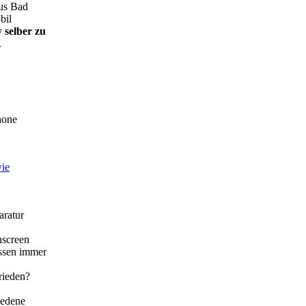
aus Bad
bil
dy
selber zu
.
hone
wie
ratur
screen
issen immer
ieden?
iedene