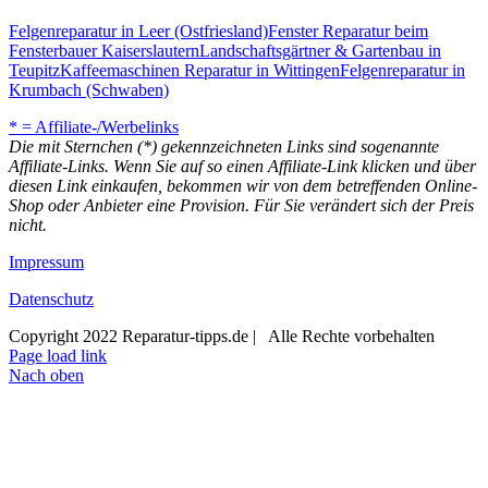
Felgenreparatur in Leer (Ostfriesland)
Fenster Reparatur beim
Fensterbauer Kaiserslautern
Landschaftsgärtner & Gartenbau in
Teupitz
Kaffeemaschinen Reparatur in Wittingen
Felgenreparatur in
Krumbach (Schwaben)
* = Affiliate-/Werbelinks
Die mit Sternchen (*) gekennzeichneten Links sind sogenannte
Affiliate-Links. Wenn Sie auf so einen Affiliate-Link klicken und über
diesen Link einkaufen, bekommen wir von dem betreffenden Online-
Shop oder Anbieter eine Provision. Für Sie verändert sich der Preis
nicht.
Impressum
Datenschutz
Copyright 2022 Reparatur-tipps.de | Alle Rechte vorbehalten
Page load link
Nach oben