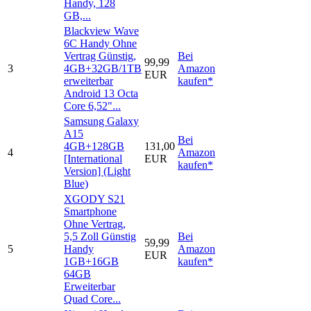
Handy, 128
GB,...
Blackview Wave
6C Handy Ohne
Vertrag Günstig,
Bei
99,99
3
4GB+32GB/1TB
Amazon
EUR
erweiterbar
kaufen*
Android 13 Octa
Core 6,52"...
Samsung Galaxy
A15
Bei
4GB+128GB
131,00
4
Amazon
[International
EUR
kaufen*
Version] (Light
Blue)
XGODY S21
Smartphone
Ohne Vertrag,
5,5 Zoll Günstig
Bei
59,99
5
Handy
Amazon
EUR
1GB+16GB
kaufen*
64GB
Erweiterbar
Quad Core...