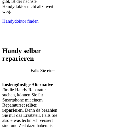
gibt, ist der nächste
Handydoktor nicht allzuweit
weg.
Handydoktor finden
iPhone – Samsung Galaxy – Huawei – Xiaomi – Sony Xperia –
Honor – HTC – Google Pixel – LG – Nokia – Motorola
Handy selber
reparieren
Falls Sie eine
kostengünstige Alternative
für die Handy Reparatur
suchen, können Sie ihr
Smartphone mit einem
Reparaturset
selber
reparieren
. Denn da bezahlen
Sie nur das Ersatzteil. Falls Sie
also etwas technisch versiert
sind und Zeit dazu haben, ist