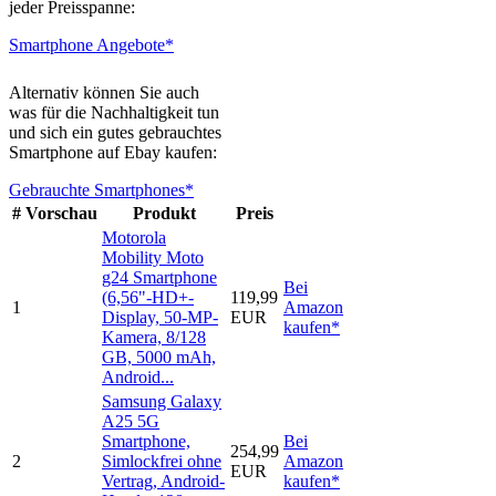
jeder Preisspanne:
Smartphone Angebote*
Alternativ können Sie auch
was für die Nachhaltigkeit tun
und sich ein gutes gebrauchtes
Smartphone auf Ebay kaufen:
Gebrauchte Smartphones*
#
Vorschau
Produkt
Preis
Motorola
Mobility Moto
g24 Smartphone
Bei
(6,56"-HD+-
119,99
1
Amazon
Display, 50-MP-
EUR
kaufen*
Kamera, 8/128
GB, 5000 mAh,
Android...
Samsung Galaxy
A25 5G
Smartphone,
Bei
254,99
2
Simlockfrei ohne
Amazon
EUR
Vertrag, Android-
kaufen*