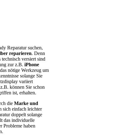
 – Huawei – Xiaomi – Sony Xperia – Honor – HTC – Google Pixel
ndy Reparatur suchen,
lber reparieren
. Denn
 technisch versiert sind
tung zur z.B.
iPhone
ie das nötige Werkzeug um
kenntnisse solange Sie
tzdisplay variiert
z.B. können Sie schon
ffen ist, erhalten.
rch die
Marke und
ich einfach leichter
aratur doppelt solange
t das individuelle
r Probleme haben
n.