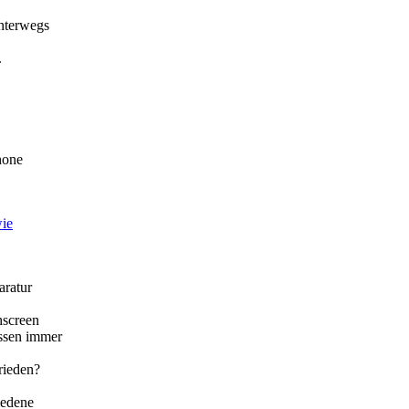
unterwegs
.
hone
wie
ratur
screen
issen immer
ieden?
iedene