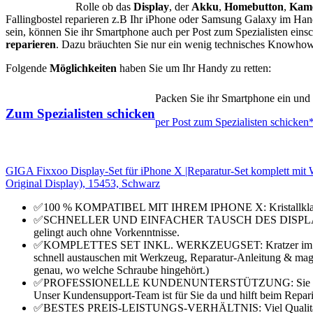
Rolle ob das
Display
, der
Akku
,
Homebutton
,
Kam
Fallingbostel reparieren z.B Ihr iPhone oder Samsung Galaxy im Han
sein, können Sie ihr Smartphone auch per Post zum Spezialisten eins
reparieren
. Dazu bräuchten Sie nur ein wenig technisches Knowhow, 
Folgende
Möglichkeiten
haben Sie um Ihr Handy zu retten:
Packen Sie ihr Smartphone ein und v
Zum Spezialisten schicken
per Post zum Spezialisten schicken
GIGA Fixxoo Display-Set für iPhone X |Reparatur-Set komplett mit 
Original Display), 15453, Schwarz
✅100 % KOMPATIBEL MIT IHREM IPHONE X: Kristallklares
✅SCHNELLER UND EINFACHER TAUSCH DES DISPLAYS: Wechse
gelingt auch ohne Vorkenntnisse.
✅KOMPLETTES SET INKL. WERKZEUGSET: Kratzer im Displa
schnell austauschen mit Werkzeug, Reparatur-Anleitung & mag
genau, wo welche Schraube hingehört.)
✅PROFESSIONELLE KUNDENUNTERSTÜTZUNG: Sie kommen mi
Unser Kundensupport-Team ist für Sie da und hilft beim Repari
✅BESTES PREIS-LEISTUNGS-VERHÄLTNIS: Viel Qualität zum k