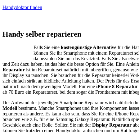
Handydoktor finden
iPhone – Samsung Galaxy
Handy selber reparieren
Falls Sie eine
kostengünstige Alternative
für die Ha
können Sie ihr Smartphone mit einem Reparaturset
se
da bezahlen Sie nur das Ersatzteil. Falls Sie also etwas
und Zeit dazu haben, ist das hier die beste Option für Sie. Eine Anlei
Reparatur
ist im Reparaturset natürlich mit inbegriffen, genauso w
ihr Display zu tauschen. Sie brauchen für die Reparatur keinerlei Vor
sich einfach strikt an bildliche Anleitung halten. Der Preis für das Ersa
natürlich nach dem jeweiligen Modell. Für eine
iPhone 8 Reparatur
ab 70 Euro ein Reparaturset, bei dem sogar die Frontkamera mit inbegri
Der Aufwand der jeweiligen Smartphone Reparatur wird natürlich du
Modell
bestimmt. Manche Smartphones und ihre Komponenten lassen s
reparieren als andere. Es kann also sein, dass Sie für eine iPhone Rep
brauchen wie z.B. für eine Samsung Galaxy Reparatur. Natürlich spiel
Geschick auch eine Rolle. Sollten Sie mit der
Display Reparatur
abe
können Sie trotzdem einen Handydoktor aufsuchen und um Rat frage