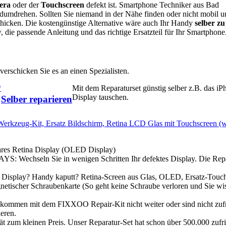
era
oder der
Touchscreen
defekt ist. Smartphone Techniker aus Bad
dumdrehen. Sollten Sie niemand in der Nähe finden oder nicht mobil 
chicken. Die kostengünstige Alternative wäre auch Ihr Handy
selber zu
die passende Anleitung und das richtige Ersatzteil für Ihr Smartphone
erschicken Sie es an einen Spezialisten.
*
Mit dem Reparaturset günstig selber z.B. das iP
Display tauschen.
Selber reparieren
Werkzeug-Kit, Ersatz Bildschirm, Retina LCD Glas mit Touchscreen (
 Retina Display (OLED Display)
ln Sie in wenigen Schritten Ihr defektes Display. Die Repa
y? Handy kaputt? Retina-Screen aus Glas, OLED, Ersatz-Touch
netischer Schraubenkarte (So geht keine Schraube verloren und Sie w
t dem FIXXOO Repair-Kit nicht weiter oder sind nicht zufr
eren.
leinen Preis. Unser Reparatur-Set hat schon über 500.000 zufr