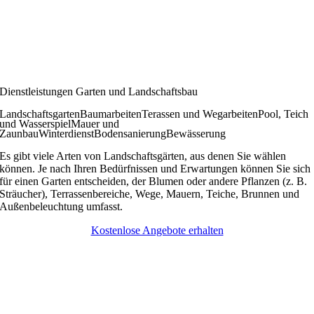
Dienstleistungen Garten und Landschaftsbau
Landschaftsgarten
Baumarbeiten
Terassen und Wegarbeiten
Pool, Teich
und Wasserspiel
Mauer und
Zaunbau
Winterdienst
Bodensanierung
Bewässerung
Es gibt viele Arten von Landschaftsgärten, aus denen Sie wählen
können. Je nach Ihren Bedürfnissen und Erwartungen können Sie sich
für einen Garten entscheiden, der Blumen oder andere Pflanzen (z. B.
Sträucher), Terrassenbereiche, Wege, Mauern, Teiche, Brunnen und
Außenbeleuchtung umfasst.
Kostenlose Angebote erhalten