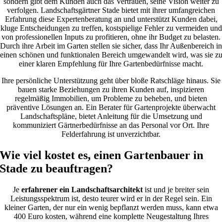
sondern gibt dem Kunden auch das Vertrauen, seine Vision weiter zu
verfolgen. Landschaftsgärtner Stade bietet mit ihrer umfangreichen
Erfahrung diese Expertenberatung an und unterstützt Kunden dabei,
kluge Entscheidungen zu treffen, kostspielige Fehler zu vermeiden und
von professionellen Inputs zu profitieren, ohne ihr Budget zu belasten.
Durch ihre Arbeit im Garten stellen sie sicher, dass Ihr Außenbereich in
einen schönen und funktionalen Bereich umgewandelt wird, was sie z
einer klaren Empfehlung für Ihre Gartenbedürfnisse macht.
Ihre persönliche Unterstützung geht über bloße Ratschläge hinaus. Sie
bauen starke Beziehungen zu ihren Kunden auf, inspizieren
regelmäßig Immobilien, um Probleme zu beheben, und bieten
präventive Lösungen an. Ein Berater für Gartenprojekte überwacht
Landschaftspläne, bietet Anleitung für die Umsetzung und
kommuniziert Gärtnerbedürfnisse an das Personal vor Ort. Ihre
Felderfahrung ist unverzichtbar.
Wie viel kostet es, einen Gartenbauer in
Stade zu beauftragen?
Je
erfahrener ein Landschaftsarchitekt
ist und je breiter sein
Leistungsspektrum ist, desto teurer wird er in der Regel sein. Ein
kleiner Garten, der nur ein wenig bepflanzt werden muss, kann etwa
400 Euro kosten, während eine komplette Neugestaltung Ihres