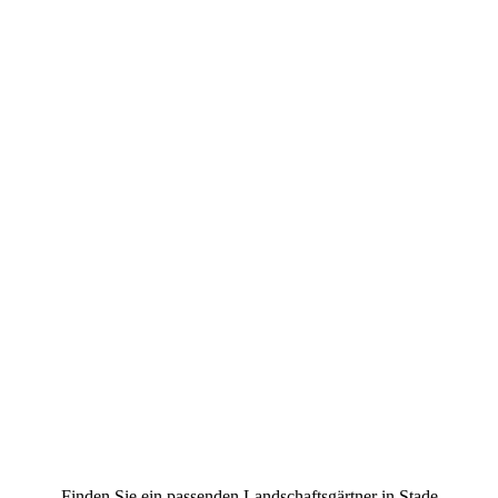
Finden Sie ein passenden Landschaftsgärtner in Stade