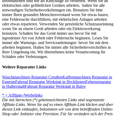
Informationen sind nur als Ratschläge zu verstehen. Wenn Sie an
elektrischen oder gefährlichen Geräten arbeiten, halten Sie alle
notwendigen Sicherheitsvorkehrungen ein. Benutzen Sie bitte
immer Ihren gesunden Menschenverstand wenn Sie etwas bauen,
eine Fehlersuche durchführen, mit elektrischen Anlagen arbeiten
oder etwas reparieren. Verwenden Sie persönliche Schutzausrüstung
wenn Sie an einem Gerät arbeiten oder ein Elektrowerkzeug
benutzen. Schalten Sie das Gerät immer aus bevor Sie mit
irgendeiner Art von Arbeit oder Fehlersuche beginnen. Lesen Sie
immer alle Wartungs- und Serviceanleitungen bevor Sie mit dem
arbeiten beginnen. Halten Sie immer alle Sicherheitsvorschriften in
Ihrer Umgebung ein. Wir übernehmen keine Verantwortung für
Schäden oder Verletzungen.
Weitere Reparatur Links
Waschmaschinen Reparatur Creußen
Kaffeemaschinen Reparatur in
Eggesin
Fahrrad Reparatur Werkstatt in Hecklingen
Felgenreparatur
in Halberstadt
Fahrrad Reparatur Werkstatt in Balve
* = Affiliate-/Werbelinks
Die mit Sternchen (*) gekennzeichneten Links sind sogenannte
Affiliate-Links. Wenn Sie auf so einen Affiliate-Link klicken und über
diesen Link einkaufen, bekommen wir von dem betreffenden Online-
Shop oder Anbieter eine Provision. Für Sie verändert sich der Preis