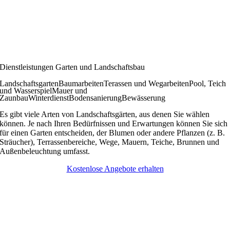
Dienstleistungen Garten und Landschaftsbau
Landschaftsgarten
Baumarbeiten
Terassen und Wegarbeiten
Pool, Teich
und Wasserspiel
Mauer und
Zaunbau
Winterdienst
Bodensanierung
Bewässerung
Es gibt viele Arten von Landschaftsgärten, aus denen Sie wählen
können. Je nach Ihren Bedürfnissen und Erwartungen können Sie sich
für einen Garten entscheiden, der Blumen oder andere Pflanzen (z. B.
Sträucher), Terrassenbereiche, Wege, Mauern, Teiche, Brunnen und
Außenbeleuchtung umfasst.
Kostenlose Angebote erhalten