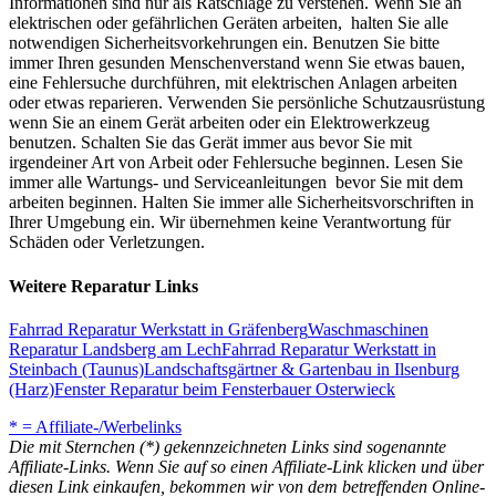
Informationen sind nur als Ratschläge zu verstehen. Wenn Sie an
elektrischen oder gefährlichen Geräten arbeiten, halten Sie alle
notwendigen Sicherheitsvorkehrungen ein. Benutzen Sie bitte
immer Ihren gesunden Menschenverstand wenn Sie etwas bauen,
eine Fehlersuche durchführen, mit elektrischen Anlagen arbeiten
oder etwas reparieren. Verwenden Sie persönliche Schutzausrüstung
wenn Sie an einem Gerät arbeiten oder ein Elektrowerkzeug
benutzen. Schalten Sie das Gerät immer aus bevor Sie mit
irgendeiner Art von Arbeit oder Fehlersuche beginnen. Lesen Sie
immer alle Wartungs- und Serviceanleitungen bevor Sie mit dem
arbeiten beginnen. Halten Sie immer alle Sicherheitsvorschriften in
Ihrer Umgebung ein. Wir übernehmen keine Verantwortung für
Schäden oder Verletzungen.
Weitere Reparatur Links
Fahrrad Reparatur Werkstatt in Gräfenberg
Waschmaschinen
Reparatur Landsberg am Lech
Fahrrad Reparatur Werkstatt in
Steinbach (Taunus)
Landschaftsgärtner & Gartenbau in Ilsenburg
(Harz)
Fenster Reparatur beim Fensterbauer Osterwieck
* = Affiliate-/Werbelinks
Die mit Sternchen (*) gekennzeichneten Links sind sogenannte
Affiliate-Links. Wenn Sie auf so einen Affiliate-Link klicken und über
diesen Link einkaufen, bekommen wir von dem betreffenden Online-