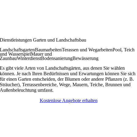
Dienstleistungen Garten und Landschaftsbau
Landschaftsgarten
Baumarbeiten
Terassen und Wegarbeiten
Pool, Teich
und Wasserspiel
Mauer und
Zaunbau
Winterdienst
Bodensanierung
Bewässerung
Es gibt viele Arten von Landschaftsgärten, aus denen Sie wählen
können. Je nach Ihren Bedürfnissen und Erwartungen können Sie sich
für einen Garten entscheiden, der Blumen oder andere Pflanzen (z. B.
Sträucher), Terrassenbereiche, Wege, Mauern, Teiche, Brunnen und
Außenbeleuchtung umfasst.
Kostenlose Angebote erhalten