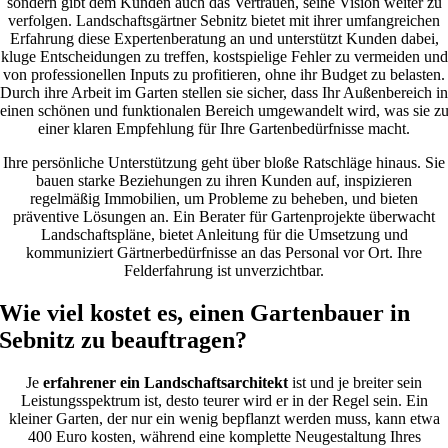
sondern gibt dem Kunden auch das Vertrauen, seine Vision weiter zu
verfolgen. Landschaftsgärtner Sebnitz bietet mit ihrer umfangreichen
Erfahrung diese Expertenberatung an und unterstützt Kunden dabei,
kluge Entscheidungen zu treffen, kostspielige Fehler zu vermeiden und
von professionellen Inputs zu profitieren, ohne ihr Budget zu belasten.
Durch ihre Arbeit im Garten stellen sie sicher, dass Ihr Außenbereich in
einen schönen und funktionalen Bereich umgewandelt wird, was sie z
einer klaren Empfehlung für Ihre Gartenbedürfnisse macht.
Ihre persönliche Unterstützung geht über bloße Ratschläge hinaus. Sie
bauen starke Beziehungen zu ihren Kunden auf, inspizieren
regelmäßig Immobilien, um Probleme zu beheben, und bieten
präventive Lösungen an. Ein Berater für Gartenprojekte überwacht
Landschaftspläne, bietet Anleitung für die Umsetzung und
kommuniziert Gärtnerbedürfnisse an das Personal vor Ort. Ihre
Felderfahrung ist unverzichtbar.
Wie viel kostet es, einen Gartenbauer in
Sebnitz zu beauftragen?
Je
erfahrener ein Landschaftsarchitekt
ist und je breiter sein
Leistungsspektrum ist, desto teurer wird er in der Regel sein. Ein
kleiner Garten, der nur ein wenig bepflanzt werden muss, kann etwa
400 Euro kosten, während eine komplette Neugestaltung Ihres