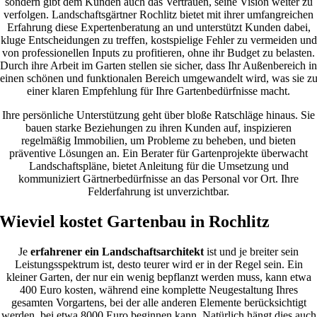
sondern gibt dem Kunden auch das Vertrauen, seine Vision weiter zu
verfolgen. Landschaftsgärtner Rochlitz bietet mit ihrer umfangreichen
Erfahrung diese Expertenberatung an und unterstützt Kunden dabei,
kluge Entscheidungen zu treffen, kostspielige Fehler zu vermeiden und
von professionellen Inputs zu profitieren, ohne ihr Budget zu belasten.
Durch ihre Arbeit im Garten stellen sie sicher, dass Ihr Außenbereich in
einen schönen und funktionalen Bereich umgewandelt wird, was sie z
einer klaren Empfehlung für Ihre Gartenbedürfnisse macht.
Ihre persönliche Unterstützung geht über bloße Ratschläge hinaus. Sie
bauen starke Beziehungen zu ihren Kunden auf, inspizieren
regelmäßig Immobilien, um Probleme zu beheben, und bieten
präventive Lösungen an. Ein Berater für Gartenprojekte überwacht
Landschaftspläne, bietet Anleitung für die Umsetzung und
kommuniziert Gärtnerbedürfnisse an das Personal vor Ort. Ihre
Felderfahrung ist unverzichtbar.
Wieviel kostet Gartenbau in Rochlitz
Je
erfahrener ein Landschaftsarchitekt
ist und je breiter sein
Leistungsspektrum ist, desto teurer wird er in der Regel sein. Ein
kleiner Garten, der nur ein wenig bepflanzt werden muss, kann etwa
400 Euro kosten, während eine komplette Neugestaltung Ihres
gesamten Vorgartens, bei der alle anderen Elemente berücksichtigt
werden, bei etwa 8000 Euro beginnen kann. Natürlich hängt dies auch