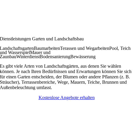
Dienstleistungen Garten und Landschaftsbau
Landschaftsgarten
Baumarbeiten
Terassen und Wegarbeiten
Pool, Teich
und Wasserspiel
Mauer und
Zaunbau
Winterdienst
Bodensanierung
Bewässerung
Es gibt viele Arten von Landschaftsgärten, aus denen Sie wählen
können. Je nach Ihren Bedürfnissen und Erwartungen können Sie sich
für einen Garten entscheiden, der Blumen oder andere Pflanzen (z. B.
Sträucher), Terrassenbereiche, Wege, Mauern, Teiche, Brunnen und
Außenbeleuchtung umfasst.
Kostenlose Angebote erhalten