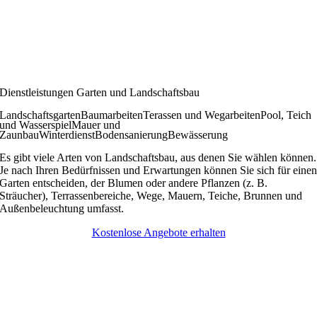
Dienstleistungen Garten und Landschaftsbau
Landschaftsgarten
Baumarbeiten
Terassen und Wegarbeiten
Pool, Teich
und Wasserspiel
Mauer und
Zaunbau
Winterdienst
Bodensanierung
Bewässerung
Es gibt viele Arten von Landschaftsbau, aus denen Sie wählen können.
Je nach Ihren Bedürfnissen und Erwartungen können Sie sich für eine
Garten entscheiden, der Blumen oder andere Pflanzen (z. B.
Sträucher), Terrassenbereiche, Wege, Mauern, Teiche, Brunnen und
Außenbeleuchtung umfasst.
Kostenlose Angebote erhalten