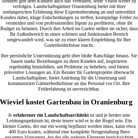
sondern gibt dem Kunden auch das Vertrauen, seine Vision weiter zu
verfolgen. Landschaftsgärtner Oranienburg bietet mit ihrer
umfangreichen Erfahrung diese Expertenberatung an und unterstützt
Kunden dabei, kluge Entscheidungen zu treffen, kostspielige Fehler zu
vermeiden und von professionellen Inputs zu profitieren, ohne ihr
Budget zu belasten. Durch ihre Arbeit im Garten stellen sie sicher, dass
Ihr Außenbereich in einen schönen und funktionalen Bereich
umgewandelt wird, was sie zu einer klaren Empfehlung für Ihre
Gartenbedürfnisse macht.
Ihre persönliche Unterstützung geht über bloße Ratschläge hinaus. Sie
bauen starke Beziehungen zu ihren Kunden auf, inspizieren
regelmäßig Immobilien, um Probleme zu beheben, und bieten
präventive Lösungen an. Ein Berater für Gartenprojekte überwacht
Landschaftspläne, bietet Anleitung für die Umsetzung und
kommuniziert Gärtnerbedürfnisse an das Personal vor Ort. Ihre
Felderfahrung ist unverzichtbar.
Wieviel kostet Gartenbau in Oranienburg
Je
erfahrener ein Landschaftsarchitekt
ist und je breiter sein
Leistungsspektrum ist, desto teurer wird er in der Regel sein. Ein
kleiner Garten, der nur ein wenig bepflanzt werden muss, kann etwa
400 Euro kosten, während eine komplette Neugestaltung Ihres
gesamten Vorgartens, bei der alle anderen Elemente berücksichtigt