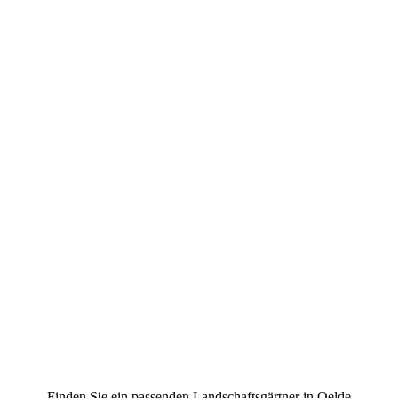
Finden Sie ein passenden Landschaftsgärtner in Oelde