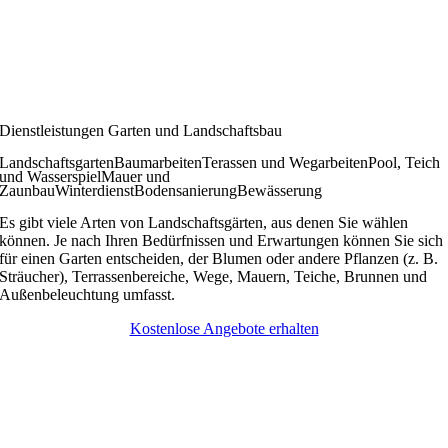
Dienstleistungen Garten und Landschaftsbau
Landschaftsgarten
Baumarbeiten
Terassen und Wegarbeiten
Pool, Teich
und Wasserspiel
Mauer und
Zaunbau
Winterdienst
Bodensanierung
Bewässerung
Es gibt viele Arten von Landschaftsgärten, aus denen Sie wählen
können. Je nach Ihren Bedürfnissen und Erwartungen können Sie sich
für einen Garten entscheiden, der Blumen oder andere Pflanzen (z. B.
Sträucher), Terrassenbereiche, Wege, Mauern, Teiche, Brunnen und
Außenbeleuchtung umfasst.
Kostenlose Angebote erhalten