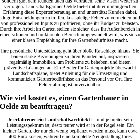
sondern gibt dem Kunden auch das Vertrauen, seine Vision weiter zu
verfolgen. Landschaftsgärtner Oelde bietet mit ihrer umfangreichen
Erfahrung diese Expertenberatung an und unterstützt Kunden dabei,
kluge Entscheidungen zu treffen, kostspielige Fehler zu vermeiden und
von professionellen Inputs zu profitieren, ohne ihr Budget zu belasten.
Durch ihre Arbeit im Garten stellen sie sicher, dass Ihr Außenbereich in
einen schönen und funktionalen Bereich umgewandelt wird, was sie z
einer klaren Empfehlung für Ihre Gartenbedürfnisse macht.
Ihre persönliche Unterstützung geht über bloße Ratschläge hinaus. Sie
bauen starke Beziehungen zu ihren Kunden auf, inspizieren
regelmäßig Immobilien, um Probleme zu beheben, und bieten
präventive Lösungen an. Ein Berater für Gartenprojekte überwacht
Landschaftspläne, bietet Anleitung für die Umsetzung und
kommuniziert Gärtnerbedürfnisse an das Personal vor Ort. Ihre
Felderfahrung ist unverzichtbar.
Wie viel kostet es, einen Gartenbauer in
Oelde zu beauftragen?
Je
erfahrener ein Landschaftsarchitekt
ist und je breiter sein
Leistungsspektrum ist, desto teurer wird er in der Regel sein. Ein
kleiner Garten, der nur ein wenig bepflanzt werden muss, kann etwa
400 Euro kosten, während eine komplette Neugestaltung Ihres