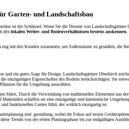
für Garten- und Landschaftsbau
rtise ist der Schlüssel. Wenn Sie die Dienste von Landschaftsgärtner
it den
lokalen Wetter- und Bodenverhältnissen bestens auskennen
.
am eng mit den Kunden zusammen, um Außenräume zu gestalten, die ihre
yse und ein gutes Auge für Design. Landschaftsgärtner Oberkirch zeichn
e einzigartigen Eigenschaften des Bodens berücksichtigen. Sie entwe
n Pflanzen für die Umgebung auswählen.
n Stilen. Durch die Verwendung von traditionellen Elementen aus der 
aterialien schaffen sie eine einzigartige und harmonische Umgebung. 
nd funktionellen Garten führt, der wirklich einzigartig ist.
 Gartenplanung und -gestaltung, wobei ihr Fokus auf neuen Geräteoptio
ss diese Trends von der ersten Planungsphase bis zur endgültigen Ausfü