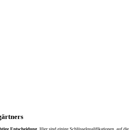
gärtners
htige Entscheidung
. Hier sind einige Schlüsselqualifikationen, auf die 