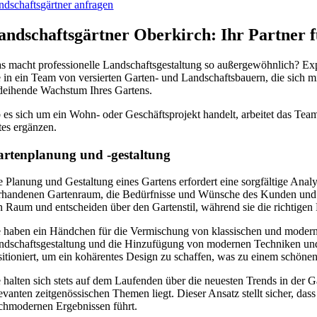
ndschaftsgärtner anfragen
andschaftsgärtner Oberkirch: Ihr Partner 
s macht professionelle Landschaftsgestaltung so außergewöhnlich? Expe
e in ein Team von versierten Garten- und Landschaftsbauern, die sich m
deihende Wachstum Ihres Gartens.
 es sich um ein Wohn- oder Geschäftsprojekt handelt, arbeitet das Te
tes ergänzen.
rtenplanung und -gestaltung
e Planung und Gestaltung eines Gartens erfordert eine sorgfältige Anal
rhandenen Gartenraum, die Bedürfnisse und Wünsche des Kunden und di
n Raum und entscheiden über den Gartenstil, während sie die richtige
e haben ein Händchen für die Vermischung von klassischen und moderne
ndschaftsgestaltung und die Hinzufügung von modernen Techniken und M
sitioniert, um ein kohärentes Design zu schaffen, was zu einem schönen u
e halten sich stets auf dem Laufenden über die neuesten Trends in der
levanten zeitgenössischen Themen liegt. Dieser Ansatz stellt sicher, da
chmodernen Ergebnissen führt.