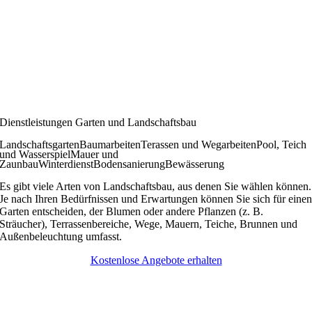
Dienstleistungen Garten und Landschaftsbau
Landschaftsgarten
Baumarbeiten
Terassen und Wegarbeiten
Pool, Teich
und Wasserspiel
Mauer und
Zaunbau
Winterdienst
Bodensanierung
Bewässerung
Es gibt viele Arten von Landschaftsbau, aus denen Sie wählen können.
Je nach Ihren Bedürfnissen und Erwartungen können Sie sich für eine
Garten entscheiden, der Blumen oder andere Pflanzen (z. B.
Sträucher), Terrassenbereiche, Wege, Mauern, Teiche, Brunnen und
Außenbeleuchtung umfasst.
Kostenlose Angebote erhalten