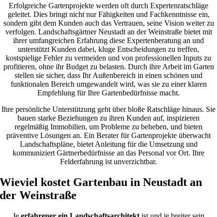
Erfolgreiche Gartenprojekte werden oft durch Expertenratschläge
geleitet. Dies bringt nicht nur Fähigkeiten und Fachkenntnisse ein,
sondern gibt dem Kunden auch das Vertrauen, seine Vision weiter zu
verfolgen. Landschaftsgärtner Neustadt an der Weinstraße bietet mit
ihrer umfangreichen Erfahrung diese Expertenberatung an und
unterstützt Kunden dabei, kluge Entscheidungen zu treffen,
kostspielige Fehler zu vermeiden und von professionellen Inputs zu
profitieren, ohne ihr Budget zu belasten. Durch ihre Arbeit im Garten
stellen sie sicher, dass Ihr Außenbereich in einen schönen und
funktionalen Bereich umgewandelt wird, was sie zu einer klaren
Empfehlung für Ihre Gartenbedürfnisse macht.
Ihre persönliche Unterstützung geht über bloße Ratschläge hinaus. Sie
bauen starke Beziehungen zu ihren Kunden auf, inspizieren
regelmäßig Immobilien, um Probleme zu beheben, und bieten
präventive Lösungen an. Ein Berater für Gartenprojekte überwacht
Landschaftspläne, bietet Anleitung für die Umsetzung und
kommuniziert Gärtnerbedürfnisse an das Personal vor Ort. Ihre
Felderfahrung ist unverzichtbar.
Wieviel kostet Gartenbau in Neustadt an
der Weinstraße
Je
erfahrener ein Landschaftsarchitekt
ist und je breiter sein