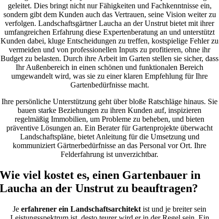
geleitet. Dies bringt nicht nur Fähigkeiten und Fachkenntnisse ein,
sondern gibt dem Kunden auch das Vertrauen, seine Vision weiter zu
verfolgen. Landschaftsgärtner Laucha an der Unstrut bietet mit ihrer
umfangreichen Erfahrung diese Expertenberatung an und unterstützt
Kunden dabei, kluge Entscheidungen zu treffen, kostspielige Fehler zu
vermeiden und von professionellen Inputs zu profitieren, ohne ihr
Budget zu belasten. Durch ihre Arbeit im Garten stellen sie sicher, dass
Ihr Außenbereich in einen schönen und funktionalen Bereich
umgewandelt wird, was sie zu einer klaren Empfehlung für Ihre
Gartenbedürfnisse macht.
Ihre persönliche Unterstützung geht über bloße Ratschläge hinaus. Sie
bauen starke Beziehungen zu ihren Kunden auf, inspizieren
regelmäßig Immobilien, um Probleme zu beheben, und bieten
präventive Lösungen an. Ein Berater für Gartenprojekte überwacht
Landschaftspläne, bietet Anleitung für die Umsetzung und
kommuniziert Gärtnerbedürfnisse an das Personal vor Ort. Ihre
Felderfahrung ist unverzichtbar.
Wie viel kostet es, einen Gartenbauer in
Laucha an der Unstrut zu beauftragen?
Je
erfahrener ein Landschaftsarchitekt
ist und je breiter sein
Leistungsspektrum ist, desto teurer wird er in der Regel sein. Ein