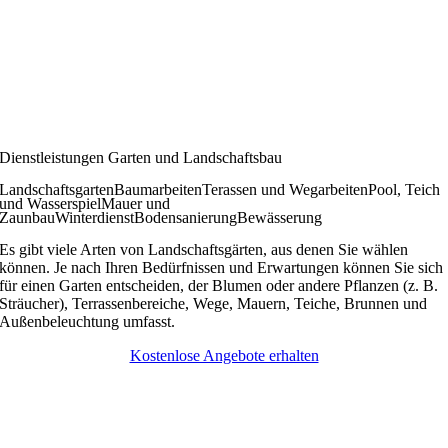
Dienstleistungen Garten und Landschaftsbau
Landschaftsgarten
Baumarbeiten
Terassen und Wegarbeiten
Pool, Teich
und Wasserspiel
Mauer und
Zaunbau
Winterdienst
Bodensanierung
Bewässerung
Es gibt viele Arten von Landschaftsgärten, aus denen Sie wählen
können. Je nach Ihren Bedürfnissen und Erwartungen können Sie sich
für einen Garten entscheiden, der Blumen oder andere Pflanzen (z. B.
Sträucher), Terrassenbereiche, Wege, Mauern, Teiche, Brunnen und
Außenbeleuchtung umfasst.
Kostenlose Angebote erhalten