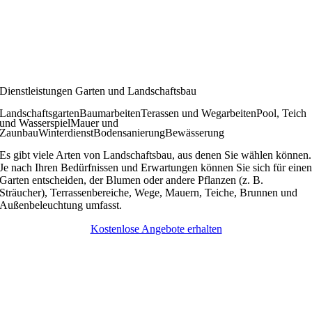
Dienstleistungen Garten und Landschaftsbau
Landschaftsgarten
Baumarbeiten
Terassen und Wegarbeiten
Pool, Teich
und Wasserspiel
Mauer und
Zaunbau
Winterdienst
Bodensanierung
Bewässerung
Es gibt viele Arten von Landschaftsbau, aus denen Sie wählen können.
Je nach Ihren Bedürfnissen und Erwartungen können Sie sich für eine
Garten entscheiden, der Blumen oder andere Pflanzen (z. B.
Sträucher), Terrassenbereiche, Wege, Mauern, Teiche, Brunnen und
Außenbeleuchtung umfasst.
Kostenlose Angebote erhalten