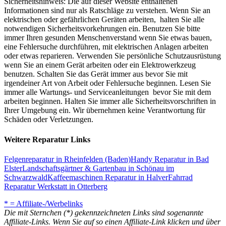
Sicherheitshinweis: Die auf dieser Website enthaltenen
Informationen sind nur als Ratschläge zu verstehen. Wenn Sie an
elektrischen oder gefährlichen Geräten arbeiten, halten Sie alle
notwendigen Sicherheitsvorkehrungen ein. Benutzen Sie bitte
immer Ihren gesunden Menschenverstand wenn Sie etwas bauen,
eine Fehlersuche durchführen, mit elektrischen Anlagen arbeiten
oder etwas reparieren. Verwenden Sie persönliche Schutzausrüstung
wenn Sie an einem Gerät arbeiten oder ein Elektrowerkzeug
benutzen. Schalten Sie das Gerät immer aus bevor Sie mit
irgendeiner Art von Arbeit oder Fehlersuche beginnen. Lesen Sie
immer alle Wartungs- und Serviceanleitungen bevor Sie mit dem
arbeiten beginnen. Halten Sie immer alle Sicherheitsvorschriften in
Ihrer Umgebung ein. Wir übernehmen keine Verantwortung für
Schäden oder Verletzungen.
Weitere Reparatur Links
Felgenreparatur in Rheinfelden (Baden)
Handy Reparatur in Bad
Elster
Landschaftsgärtner & Gartenbau in Schönau im
Schwarzwald
Kaffeemaschinen Reparatur in Halver
Fahrrad
Reparatur Werkstatt in Otterberg
* = Affiliate-/Werbelinks
Die mit Sternchen (*) gekennzeichneten Links sind sogenannte
Affiliate-Links. Wenn Sie auf so einen Affiliate-Link klicken und über