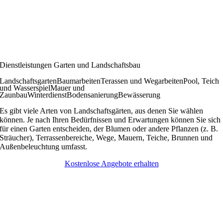
Dienstleistungen Garten und Landschaftsbau
Landschaftsgarten
Baumarbeiten
Terassen und Wegarbeiten
Pool, Teich
und Wasserspiel
Mauer und
Zaunbau
Winterdienst
Bodensanierung
Bewässerung
Es gibt viele Arten von Landschaftsgärten, aus denen Sie wählen
können. Je nach Ihren Bedürfnissen und Erwartungen können Sie sich
für einen Garten entscheiden, der Blumen oder andere Pflanzen (z. B.
Sträucher), Terrassenbereiche, Wege, Mauern, Teiche, Brunnen und
Außenbeleuchtung umfasst.
Kostenlose Angebote erhalten