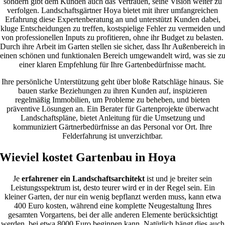
sondern gibt dem Kunden auch das Vertrauen, seine Vision weiter zu
verfolgen. Landschaftsgärtner Hoya bietet mit ihrer umfangreichen
Erfahrung diese Expertenberatung an und unterstützt Kunden dabei,
kluge Entscheidungen zu treffen, kostspielige Fehler zu vermeiden und
von professionellen Inputs zu profitieren, ohne ihr Budget zu belasten.
Durch ihre Arbeit im Garten stellen sie sicher, dass Ihr Außenbereich in
einen schönen und funktionalen Bereich umgewandelt wird, was sie z
einer klaren Empfehlung für Ihre Gartenbedürfnisse macht.
Ihre persönliche Unterstützung geht über bloße Ratschläge hinaus. Sie
bauen starke Beziehungen zu ihren Kunden auf, inspizieren
regelmäßig Immobilien, um Probleme zu beheben, und bieten
präventive Lösungen an. Ein Berater für Gartenprojekte überwacht
Landschaftspläne, bietet Anleitung für die Umsetzung und
kommuniziert Gärtnerbedürfnisse an das Personal vor Ort. Ihre
Felderfahrung ist unverzichtbar.
Wieviel kostet Gartenbau in Hoya
Je
erfahrener ein Landschaftsarchitekt
ist und je breiter sein
Leistungsspektrum ist, desto teurer wird er in der Regel sein. Ein
kleiner Garten, der nur ein wenig bepflanzt werden muss, kann etwa
400 Euro kosten, während eine komplette Neugestaltung Ihres
gesamten Vorgartens, bei der alle anderen Elemente berücksichtigt
werden, bei etwa 8000 Euro beginnen kann. Natürlich hängt dies auch