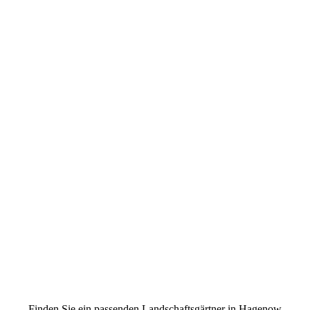
Finden Sie ein passenden Landschaftsgärtner in Hagenow