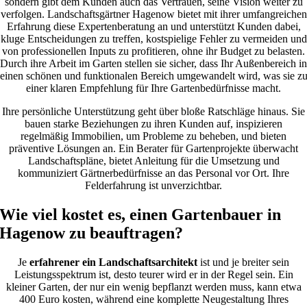
sondern gibt dem Kunden auch das Vertrauen, seine Vision weiter zu
verfolgen. Landschaftsgärtner Hagenow bietet mit ihrer umfangreichen
Erfahrung diese Expertenberatung an und unterstützt Kunden dabei,
kluge Entscheidungen zu treffen, kostspielige Fehler zu vermeiden und
von professionellen Inputs zu profitieren, ohne ihr Budget zu belasten.
Durch ihre Arbeit im Garten stellen sie sicher, dass Ihr Außenbereich in
einen schönen und funktionalen Bereich umgewandelt wird, was sie z
einer klaren Empfehlung für Ihre Gartenbedürfnisse macht.
Ihre persönliche Unterstützung geht über bloße Ratschläge hinaus. Sie
bauen starke Beziehungen zu ihren Kunden auf, inspizieren
regelmäßig Immobilien, um Probleme zu beheben, und bieten
präventive Lösungen an. Ein Berater für Gartenprojekte überwacht
Landschaftspläne, bietet Anleitung für die Umsetzung und
kommuniziert Gärtnerbedürfnisse an das Personal vor Ort. Ihre
Felderfahrung ist unverzichtbar.
Wie viel kostet es, einen Gartenbauer in
Hagenow zu beauftragen?
Je
erfahrener ein Landschaftsarchitekt
ist und je breiter sein
Leistungsspektrum ist, desto teurer wird er in der Regel sein. Ein
kleiner Garten, der nur ein wenig bepflanzt werden muss, kann etwa
400 Euro kosten, während eine komplette Neugestaltung Ihres