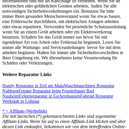
Informationen sind nur als Ratschläge zu verstehen. Wenn Sie an
elektrischen oder gefährlichen Geräten arbeiten, halten Sie alle
notwendigen Sicherheitsvorkehrungen ein. Benutzen Sie bitte
immer Ihren gesunden Menschenverstand wenn Sie etwas bauen,
eine Fehlersuche durchführen, mit elektrischen Anlagen arbeiten
oder etwas reparieren. Verwenden Sie persönliche Schutzausrüstung
wenn Sie an einem Gerät arbeiten oder ein Elektrowerkzeug
benutzen. Schalten Sie das Gerät immer aus bevor Sie mit
irgendeiner Art von Arbeit oder Fehlersuche beginnen. Lesen Sie
immer alle Wartungs- und Serviceanleitungen bevor Sie mit dem
arbeiten beginnen. Halten Sie immer alle Sicherheitsvorschriften in
Ihrer Umgebung ein. Wir übernehmen keine Verantwortung für
Schäden oder Verletzungen.
Weitere Reparatur Links
Handy Reparatur in Zeil am Main
Waschmaschinen Reparatur
Nabburg
Fenster Reparatur beim Fensterbauer Bad
Nauheim
Felgenreparatur in Eschershausen
Fahrrad Reparatur
Werkstatt in Lohmar
* = Affiliate-/Werbelinks
Die mit Sternchen (*) gekennzeichneten Links sind sogenannte
Affiliate-Links. Wenn Sie auf so einen Affiliate-Link klicken und über
diesen Link einkaufen, bekommen wir von dem betreffenden Online-