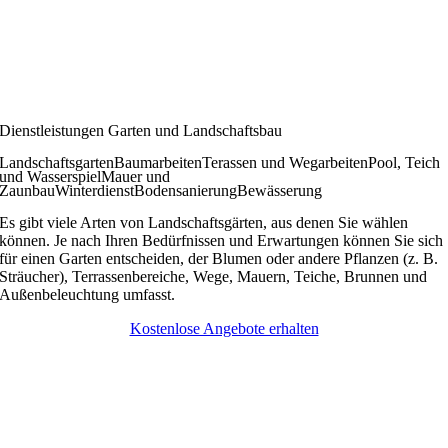
Dienstleistungen Garten und Landschaftsbau
Landschaftsgarten
Baumarbeiten
Terassen und Wegarbeiten
Pool, Teich
und Wasserspiel
Mauer und
Zaunbau
Winterdienst
Bodensanierung
Bewässerung
Es gibt viele Arten von Landschaftsgärten, aus denen Sie wählen
können. Je nach Ihren Bedürfnissen und Erwartungen können Sie sich
für einen Garten entscheiden, der Blumen oder andere Pflanzen (z. B.
Sträucher), Terrassenbereiche, Wege, Mauern, Teiche, Brunnen und
Außenbeleuchtung umfasst.
Kostenlose Angebote erhalten