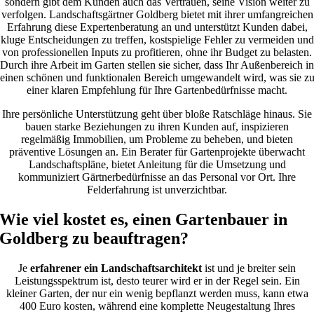
sondern gibt dem Kunden auch das Vertrauen, seine Vision weiter zu
verfolgen. Landschaftsgärtner Goldberg bietet mit ihrer umfangreichen
Erfahrung diese Expertenberatung an und unterstützt Kunden dabei,
kluge Entscheidungen zu treffen, kostspielige Fehler zu vermeiden und
von professionellen Inputs zu profitieren, ohne ihr Budget zu belasten.
Durch ihre Arbeit im Garten stellen sie sicher, dass Ihr Außenbereich in
einen schönen und funktionalen Bereich umgewandelt wird, was sie z
einer klaren Empfehlung für Ihre Gartenbedürfnisse macht.
Ihre persönliche Unterstützung geht über bloße Ratschläge hinaus. Sie
bauen starke Beziehungen zu ihren Kunden auf, inspizieren
regelmäßig Immobilien, um Probleme zu beheben, und bieten
präventive Lösungen an. Ein Berater für Gartenprojekte überwacht
Landschaftspläne, bietet Anleitung für die Umsetzung und
kommuniziert Gärtnerbedürfnisse an das Personal vor Ort. Ihre
Felderfahrung ist unverzichtbar.
Wie viel kostet es, einen Gartenbauer in
Goldberg zu beauftragen?
Je
erfahrener ein Landschaftsarchitekt
ist und je breiter sein
Leistungsspektrum ist, desto teurer wird er in der Regel sein. Ein
kleiner Garten, der nur ein wenig bepflanzt werden muss, kann etwa
400 Euro kosten, während eine komplette Neugestaltung Ihres