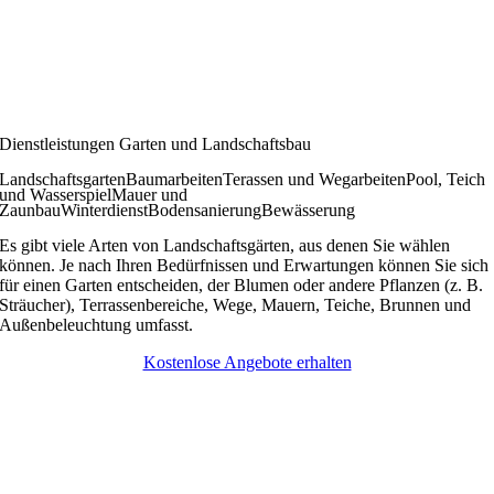
Dienstleistungen Garten und Landschaftsbau
Landschaftsgarten
Baumarbeiten
Terassen und Wegarbeiten
Pool, Teich
und Wasserspiel
Mauer und
Zaunbau
Winterdienst
Bodensanierung
Bewässerung
Es gibt viele Arten von Landschaftsgärten, aus denen Sie wählen
können. Je nach Ihren Bedürfnissen und Erwartungen können Sie sich
für einen Garten entscheiden, der Blumen oder andere Pflanzen (z. B.
Sträucher), Terrassenbereiche, Wege, Mauern, Teiche, Brunnen und
Außenbeleuchtung umfasst.
Kostenlose Angebote erhalten