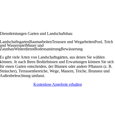
Dienstleistungen Garten und Landschaftsbau
Landschaftsgarten
Baumarbeiten
Terassen und Wegarbeiten
Pool, Teich
und Wasserspiel
Mauer und
Zaunbau
Winterdienst
Bodensanierung
Bewässerung
Es gibt viele Arten von Landschaftsgärten, aus denen Sie wählen
können. Je nach Ihren Bedürfnissen und Erwartungen können Sie sich
für einen Garten entscheiden, der Blumen oder andere Pflanzen (z. B.
Sträucher), Terrassenbereiche, Wege, Mauern, Teiche, Brunnen und
Außenbeleuchtung umfasst.
Kostenlose Angebote erhalten