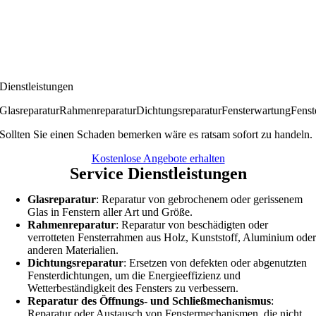
Dienstleistungen
Glasreparatur
Rahmenreparatur
Dichtungsreparatur
Fensterwartung
Fenst
Sollten Sie einen Schaden bemerken wäre es ratsam sofort zu handeln.
Kostenlose Angebote erhalten
Service Dienstleistungen
Glasreparatur
: Reparatur von gebrochenem oder gerissenem
Glas in Fenstern aller Art und Größe.
Rahmenreparatur
: Reparatur von beschädigten oder
verrotteten Fensterrahmen aus Holz, Kunststoff, Aluminium ode
anderen Materialien.
Dichtungsreparatur
: Ersetzen von defekten oder abgenutzten
Fensterdichtungen, um die Energieeffizienz und
Wetterbeständigkeit des Fensters zu verbessern.
Reparatur des Öffnungs- und Schließmechanismus
:
Reparatur oder Austausch von Fenstermechanismen, die nicht