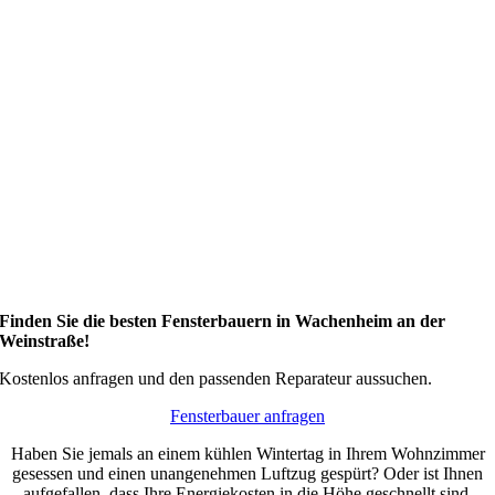
Finden Sie die besten Fensterbauern in Wachenheim an der
Weinstraße!
Kostenlos anfragen und den passenden Reparateur aussuchen.
Fensterbauer anfragen
Haben Sie jemals an einem kühlen Wintertag in Ihrem Wohnzimmer
gesessen und einen unangenehmen Luftzug gespürt? Oder ist Ihnen
aufgefallen, dass Ihre Energiekosten in die Höhe geschnellt sind,