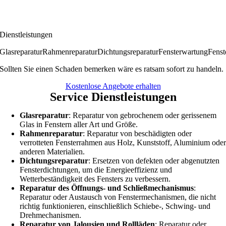
Dienstleistungen
Glasreparatur
Rahmenreparatur
Dichtungsreparatur
Fensterwartung
Fenst
Sollten Sie einen Schaden bemerken wäre es ratsam sofort zu handeln.
Kostenlose Angebote erhalten
Service Dienstleistungen
Glasreparatur
: Reparatur von gebrochenem oder gerissenem
Glas in Fenstern aller Art und Größe.
Rahmenreparatur
: Reparatur von beschädigten oder
verrotteten Fensterrahmen aus Holz, Kunststoff, Aluminium ode
anderen Materialien.
Dichtungsreparatur
: Ersetzen von defekten oder abgenutzten
Fensterdichtungen, um die Energieeffizienz und
Wetterbeständigkeit des Fensters zu verbessern.
Reparatur des Öffnungs- und Schließmechanismus
:
Reparatur oder Austausch von Fenstermechanismen, die nicht
richtig funktionieren, einschließlich Schiebe-, Schwing- und
Drehmechanismen.
Reparatur von Jalousien und Rollläden
: Reparatur oder