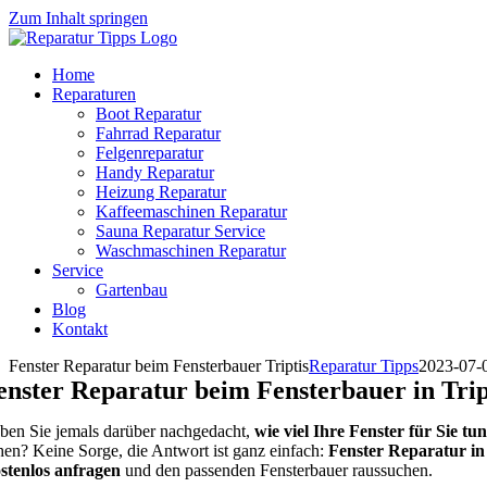
Zum Inhalt springen
Home
Reparaturen
Boot Reparatur
Fahrrad Reparatur
Felgenreparatur
Handy Reparatur
Heizung Reparatur
Kaffeemaschinen Reparatur
Sauna Reparatur Service
Waschmaschinen Reparatur
Service
Gartenbau
Blog
Kontakt
Fenster Reparatur beim Fensterbauer Triptis
Reparatur Tipps
2023-07-
enster Reparatur beim Fensterbauer in Trip
ben Sie jemals darüber nachgedacht,
wie viel Ihre Fenster für Sie tu
hen? Keine Sorge, die Antwort ist ganz einfach:
Fenster Reparatur in 
stenlos anfragen
und den passenden Fensterbauer raussuchen.