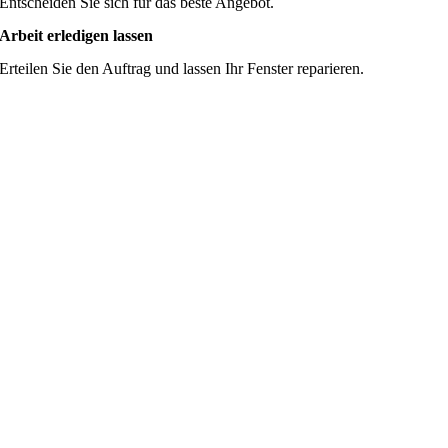
Entscheiden Sie sich für das beste Angebot.
Arbeit erledigen lassen
Erteilen Sie den Auftrag und lassen Ihr Fenster reparieren.