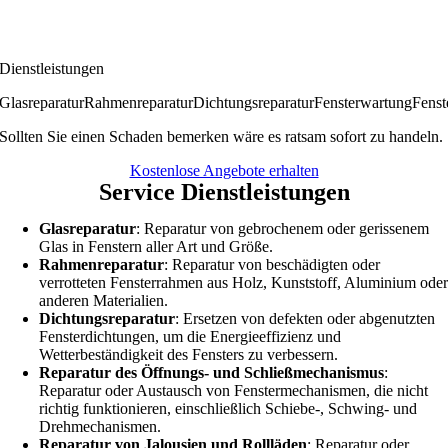
Dienstleistungen
Glasreparatur
Rahmenreparatur
Dichtungsreparatur
Fensterwartung
Fenst
Sollten Sie einen Schaden bemerken wäre es ratsam sofort zu handeln.
Kostenlose Angebote erhalten
Service Dienstleistungen
Glasreparatur
: Reparatur von gebrochenem oder gerissenem
Glas in Fenstern aller Art und Größe.
Rahmenreparatur
: Reparatur von beschädigten oder
verrotteten Fensterrahmen aus Holz, Kunststoff, Aluminium ode
anderen Materialien.
Dichtungsreparatur
: Ersetzen von defekten oder abgenutzten
Fensterdichtungen, um die Energieeffizienz und
Wetterbeständigkeit des Fensters zu verbessern.
Reparatur des Öffnungs- und Schließmechanismus
:
Reparatur oder Austausch von Fenstermechanismen, die nicht
richtig funktionieren, einschließlich Schiebe-, Schwing- und
Drehmechanismen.
Reparatur von Jalousien und Rollläden
: Reparatur oder