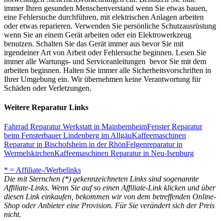
immer Ihren gesunden Menschenverstand wenn Sie etwas bauen,
eine Fehlersuche durchführen, mit elektrischen Anlagen arbeiten
oder etwas reparieren. Verwenden Sie persönliche Schutzausrüstung
wenn Sie an einem Gerät arbeiten oder ein Elektrowerkzeug
benutzen. Schalten Sie das Gerät immer aus bevor Sie mit
irgendeiner Art von Arbeit oder Fehlersuche beginnen. Lesen Sie
immer alle Wartungs- und Serviceanleitungen bevor Sie mit dem
arbeiten beginnen. Halten Sie immer alle Sicherheitsvorschriften in
Ihrer Umgebung ein. Wir übernehmen keine Verantwortung für
Schäden oder Verletzungen.
Weitere Reparatur Links
Fahrrad Reparatur Werkstatt in Mainbernheim
Fenster Reparatur
beim Fensterbauer Lindenberg im Allgäu
Kaffeemaschinen
Reparatur in Bischofsheim in der Rhön
Felgenreparatur in
Wermelskirchen
Kaffeemaschinen Reparatur in Neu-Isenburg
* = Affiliate-/Werbelinks
Die mit Sternchen (*) gekennzeichneten Links sind sogenannte
Affiliate-Links. Wenn Sie auf so einen Affiliate-Link klicken und über
diesen Link einkaufen, bekommen wir von dem betreffenden Online-
Shop oder Anbieter eine Provision. Für Sie verändert sich der Preis
nicht.