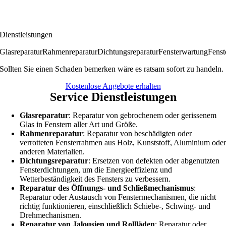
Dienstleistungen
Glasreparatur
Rahmenreparatur
Dichtungsreparatur
Fensterwartung
Fenst
Sollten Sie einen Schaden bemerken wäre es ratsam sofort zu handeln.
Kostenlose Angebote erhalten
Service Dienstleistungen
Glasreparatur
: Reparatur von gebrochenem oder gerissenem
Glas in Fenstern aller Art und Größe.
Rahmenreparatur
: Reparatur von beschädigten oder
verrotteten Fensterrahmen aus Holz, Kunststoff, Aluminium ode
anderen Materialien.
Dichtungsreparatur
: Ersetzen von defekten oder abgenutzten
Fensterdichtungen, um die Energieeffizienz und
Wetterbeständigkeit des Fensters zu verbessern.
Reparatur des Öffnungs- und Schließmechanismus
:
Reparatur oder Austausch von Fenstermechanismen, die nicht
richtig funktionieren, einschließlich Schiebe-, Schwing- und
Drehmechanismen.
Reparatur von Jalousien und Rollläden
: Reparatur oder