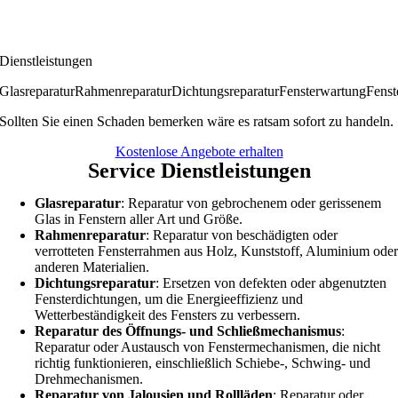
Dienstleistungen
Glasreparatur
Rahmenreparatur
Dichtungsreparatur
Fensterwartung
Fenst
Sollten Sie einen Schaden bemerken wäre es ratsam sofort zu handeln.
Kostenlose Angebote erhalten
Service Dienstleistungen
Glasreparatur
: Reparatur von gebrochenem oder gerissenem
Glas in Fenstern aller Art und Größe.
Rahmenreparatur
: Reparatur von beschädigten oder
verrotteten Fensterrahmen aus Holz, Kunststoff, Aluminium ode
anderen Materialien.
Dichtungsreparatur
: Ersetzen von defekten oder abgenutzten
Fensterdichtungen, um die Energieeffizienz und
Wetterbeständigkeit des Fensters zu verbessern.
Reparatur des Öffnungs- und Schließmechanismus
:
Reparatur oder Austausch von Fenstermechanismen, die nicht
richtig funktionieren, einschließlich Schiebe-, Schwing- und
Drehmechanismen.
Reparatur von Jalousien und Rollläden
: Reparatur oder