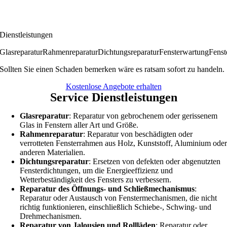
Dienstleistungen
Glasreparatur
Rahmenreparatur
Dichtungsreparatur
Fensterwartung
Fenst
Sollten Sie einen Schaden bemerken wäre es ratsam sofort zu handeln.
Kostenlose Angebote erhalten
Service Dienstleistungen
Glasreparatur
: Reparatur von gebrochenem oder gerissenem
Glas in Fenstern aller Art und Größe.
Rahmenreparatur
: Reparatur von beschädigten oder
verrotteten Fensterrahmen aus Holz, Kunststoff, Aluminium ode
anderen Materialien.
Dichtungsreparatur
: Ersetzen von defekten oder abgenutzten
Fensterdichtungen, um die Energieeffizienz und
Wetterbeständigkeit des Fensters zu verbessern.
Reparatur des Öffnungs- und Schließmechanismus
:
Reparatur oder Austausch von Fenstermechanismen, die nicht
richtig funktionieren, einschließlich Schiebe-, Schwing- und
Drehmechanismen.
Reparatur von Jalousien und Rollläden
: Reparatur oder