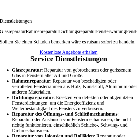
Dienstleistungen
Glasreparatur
Rahmenreparatur
Dichtungsreparatur
Fensterwartung
Fenst
Sollten Sie einen Schaden bemerken wäre es ratsam sofort zu handeln.
Kostenlose Angebote erhalten
Service Dienstleistungen
Glasreparatur
: Reparatur von gebrochenem oder gerissenem
Glas in Fenstern aller Art und Größe.
Rahmenreparatur
: Reparatur von beschädigten oder
verrotteten Fensterrahmen aus Holz, Kunststoff, Aluminium ode
anderen Materialien.
Dichtungsreparatur
: Ersetzen von defekten oder abgenutzten
Fensterdichtungen, um die Energieeffizienz und
Wetterbeständigkeit des Fensters zu verbessern.
Reparatur des Öffnungs- und Schließmechanismus
:
Reparatur oder Austausch von Fenstermechanismen, die nicht
richtig funktionieren, einschließlich Schiebe-, Schwing- und
Drehmechanismen.
Reparatur von Jalousien und Rollläden
: Reparatur oder