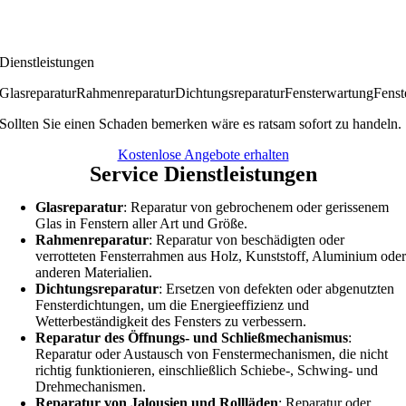
Dienstleistungen
Glasreparatur
Rahmenreparatur
Dichtungsreparatur
Fensterwartung
Fenst
Sollten Sie einen Schaden bemerken wäre es ratsam sofort zu handeln.
Kostenlose Angebote erhalten
Service Dienstleistungen
Glasreparatur
: Reparatur von gebrochenem oder gerissenem
Glas in Fenstern aller Art und Größe.
Rahmenreparatur
: Reparatur von beschädigten oder
verrotteten Fensterrahmen aus Holz, Kunststoff, Aluminium ode
anderen Materialien.
Dichtungsreparatur
: Ersetzen von defekten oder abgenutzten
Fensterdichtungen, um die Energieeffizienz und
Wetterbeständigkeit des Fensters zu verbessern.
Reparatur des Öffnungs- und Schließmechanismus
:
Reparatur oder Austausch von Fenstermechanismen, die nicht
richtig funktionieren, einschließlich Schiebe-, Schwing- und
Drehmechanismen.
Reparatur von Jalousien und Rollläden
: Reparatur oder