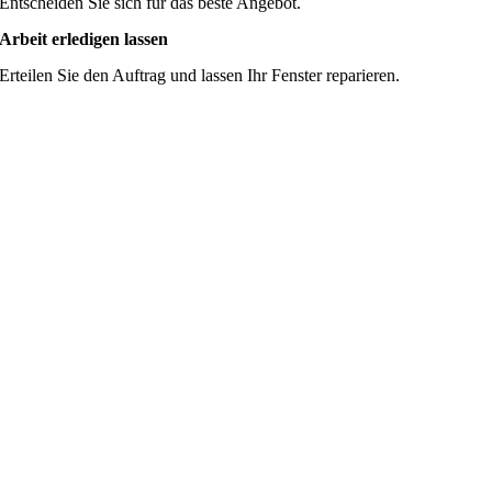
Entscheiden Sie sich für das beste Angebot.
Arbeit erledigen lassen
Erteilen Sie den Auftrag und lassen Ihr Fenster reparieren.