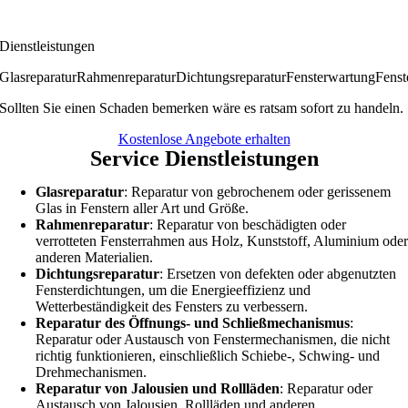
Dienstleistungen
Glasreparatur
Rahmenreparatur
Dichtungsreparatur
Fensterwartung
Fenst
Sollten Sie einen Schaden bemerken wäre es ratsam sofort zu handeln.
Kostenlose Angebote erhalten
Service Dienstleistungen
Glasreparatur
: Reparatur von gebrochenem oder gerissenem
Glas in Fenstern aller Art und Größe.
Rahmenreparatur
: Reparatur von beschädigten oder
verrotteten Fensterrahmen aus Holz, Kunststoff, Aluminium ode
anderen Materialien.
Dichtungsreparatur
: Ersetzen von defekten oder abgenutzten
Fensterdichtungen, um die Energieeffizienz und
Wetterbeständigkeit des Fensters zu verbessern.
Reparatur des Öffnungs- und Schließmechanismus
:
Reparatur oder Austausch von Fenstermechanismen, die nicht
richtig funktionieren, einschließlich Schiebe-, Schwing- und
Drehmechanismen.
Reparatur von Jalousien und Rollläden
: Reparatur oder
Austausch von Jalousien, Rollläden und anderen