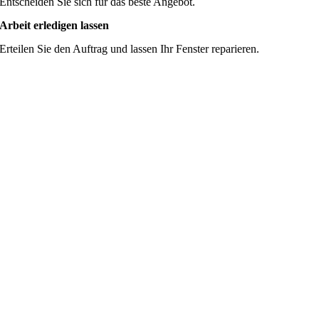
Entscheiden Sie sich für das beste Angebot.
Arbeit erledigen lassen
Erteilen Sie den Auftrag und lassen Ihr Fenster reparieren.