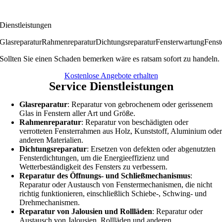
Dienstleistungen
Glasreparatur
Rahmenreparatur
Dichtungsreparatur
Fensterwartung
Fenst
Sollten Sie einen Schaden bemerken wäre es ratsam sofort zu handeln.
Kostenlose Angebote erhalten
Service Dienstleistungen
Glasreparatur
: Reparatur von gebrochenem oder gerissenem
Glas in Fenstern aller Art und Größe.
Rahmenreparatur
: Reparatur von beschädigten oder
verrotteten Fensterrahmen aus Holz, Kunststoff, Aluminium ode
anderen Materialien.
Dichtungsreparatur
: Ersetzen von defekten oder abgenutzten
Fensterdichtungen, um die Energieeffizienz und
Wetterbeständigkeit des Fensters zu verbessern.
Reparatur des Öffnungs- und Schließmechanismus
:
Reparatur oder Austausch von Fenstermechanismen, die nicht
richtig funktionieren, einschließlich Schiebe-, Schwing- und
Drehmechanismen.
Reparatur von Jalousien und Rollläden
: Reparatur oder
Austausch von Jalousien, Rollläden und anderen