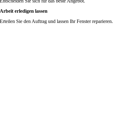
Entscheiden Sie sich für das beste Angebot.
Arbeit erledigen lassen
Erteilen Sie den Auftrag und lassen Ihr Fenster reparieren.