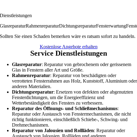
Dienstleistungen
Glasreparatur
Rahmenreparatur
Dichtungsreparatur
Fensterwartung
Fenst
Sollten Sie einen Schaden bemerken wäre es ratsam sofort zu handeln.
Kostenlose Angebote erhalten
Service Dienstleistungen
Glasreparatur
: Reparatur von gebrochenem oder gerissenem
Glas in Fenstern aller Art und Größe.
Rahmenreparatur
: Reparatur von beschädigten oder
verrotteten Fensterrahmen aus Holz, Kunststoff, Aluminium ode
anderen Materialien.
Dichtungsreparatur
: Ersetzen von defekten oder abgenutzten
Fensterdichtungen, um die Energieeffizienz und
Wetterbeständigkeit des Fensters zu verbessern.
Reparatur des Öffnungs- und Schließmechanismus
:
Reparatur oder Austausch von Fenstermechanismen, die nicht
richtig funktionieren, einschließlich Schiebe-, Schwing- und
Drehmechanismen.
Reparatur von Jalousien und Rollläden
: Reparatur oder
Austausch von Jalousien, Rollläden und anderen