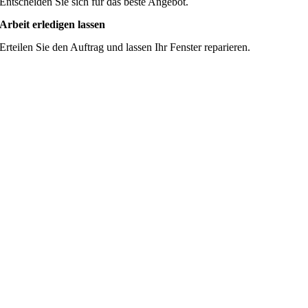
Entscheiden Sie sich für das beste Angebot.
Arbeit erledigen lassen
Erteilen Sie den Auftrag und lassen Ihr Fenster reparieren.