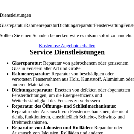
Dienstleistungen
Glasreparatur
Rahmenreparatur
Dichtungsreparatur
Fensterwartung
Fenst
Sollten Sie einen Schaden bemerken wäre es ratsam sofort zu handeln.
Kostenlose Angebote erhalten
Service Dienstleistungen
Glasreparatur
: Reparatur von gebrochenem oder gerissenem
Glas in Fenstern aller Art und Größe.
Rahmenreparatur
: Reparatur von beschädigten oder
verrotteten Fensterrahmen aus Holz, Kunststoff, Aluminium ode
anderen Materialien.
Dichtungsreparatur
: Ersetzen von defekten oder abgenutzten
Fensterdichtungen, um die Energieeffizienz und
Wetterbeständigkeit des Fensters zu verbessern.
Reparatur des Öffnungs- und Schließmechanismus
:
Reparatur oder Austausch von Fenstermechanismen, die nicht
richtig funktionieren, einschließlich Schiebe-, Schwing- und
Drehmechanismen.
Reparatur von Jalousien und Rollläden
: Reparatur oder
Austausch von Jalousien, Rollläden und anderen