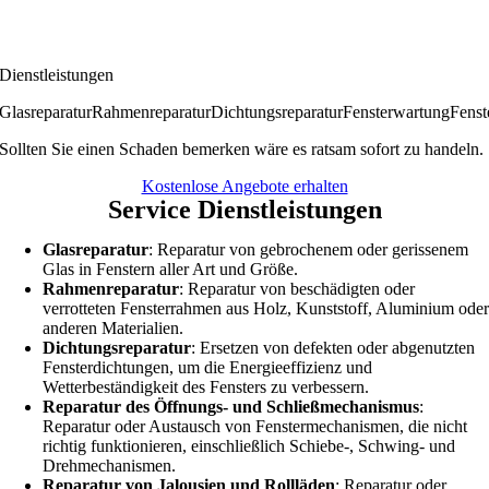
Dienstleistungen
Glasreparatur
Rahmenreparatur
Dichtungsreparatur
Fensterwartung
Fenst
Sollten Sie einen Schaden bemerken wäre es ratsam sofort zu handeln.
Kostenlose Angebote erhalten
Service Dienstleistungen
Glasreparatur
: Reparatur von gebrochenem oder gerissenem
Glas in Fenstern aller Art und Größe.
Rahmenreparatur
: Reparatur von beschädigten oder
verrotteten Fensterrahmen aus Holz, Kunststoff, Aluminium ode
anderen Materialien.
Dichtungsreparatur
: Ersetzen von defekten oder abgenutzten
Fensterdichtungen, um die Energieeffizienz und
Wetterbeständigkeit des Fensters zu verbessern.
Reparatur des Öffnungs- und Schließmechanismus
:
Reparatur oder Austausch von Fenstermechanismen, die nicht
richtig funktionieren, einschließlich Schiebe-, Schwing- und
Drehmechanismen.
Reparatur von Jalousien und Rollläden
: Reparatur oder