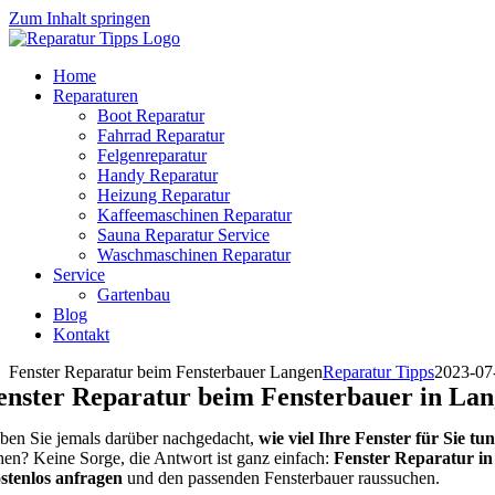
Zum Inhalt springen
Home
Reparaturen
Boot Reparatur
Fahrrad Reparatur
Felgenreparatur
Handy Reparatur
Heizung Reparatur
Kaffeemaschinen Reparatur
Sauna Reparatur Service
Waschmaschinen Reparatur
Service
Gartenbau
Blog
Kontakt
Fenster Reparatur beim Fensterbauer Langen
Reparatur Tipps
2023-07
enster Reparatur beim Fensterbauer in La
ben Sie jemals darüber nachgedacht,
wie viel Ihre Fenster für Sie tu
hen? Keine Sorge, die Antwort ist ganz einfach:
Fenster Reparatur i
stenlos anfragen
und den passenden Fensterbauer raussuchen.