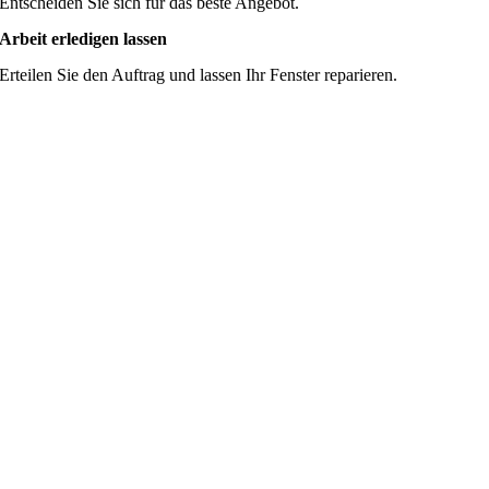
Entscheiden Sie sich für das beste Angebot.
Arbeit erledigen lassen
Erteilen Sie den Auftrag und lassen Ihr Fenster reparieren.