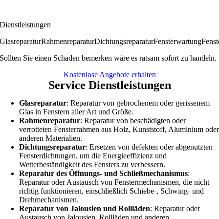
Dienstleistungen
Glasreparatur
Rahmenreparatur
Dichtungsreparatur
Fensterwartung
Fenst
Sollten Sie einen Schaden bemerken wäre es ratsam sofort zu handeln.
Kostenlose Angebote erhalten
Service Dienstleistungen
Glasreparatur
: Reparatur von gebrochenem oder gerissenem
Glas in Fenstern aller Art und Größe.
Rahmenreparatur
: Reparatur von beschädigten oder
verrotteten Fensterrahmen aus Holz, Kunststoff, Aluminium ode
anderen Materialien.
Dichtungsreparatur
: Ersetzen von defekten oder abgenutzten
Fensterdichtungen, um die Energieeffizienz und
Wetterbeständigkeit des Fensters zu verbessern.
Reparatur des Öffnungs- und Schließmechanismus
:
Reparatur oder Austausch von Fenstermechanismen, die nicht
richtig funktionieren, einschließlich Schiebe-, Schwing- und
Drehmechanismen.
Reparatur von Jalousien und Rollläden
: Reparatur oder
Austausch von Jalousien, Rollläden und anderen