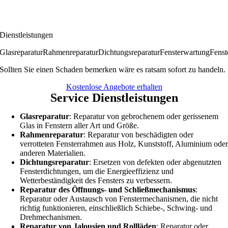
Dienstleistungen
Glasreparatur
Rahmenreparatur
Dichtungsreparatur
Fensterwartung
Fenst
Sollten Sie einen Schaden bemerken wäre es ratsam sofort zu handeln.
Kostenlose Angebote erhalten
Service Dienstleistungen
Glasreparatur
: Reparatur von gebrochenem oder gerissenem
Glas in Fenstern aller Art und Größe.
Rahmenreparatur
: Reparatur von beschädigten oder
verrotteten Fensterrahmen aus Holz, Kunststoff, Aluminium ode
anderen Materialien.
Dichtungsreparatur
: Ersetzen von defekten oder abgenutzten
Fensterdichtungen, um die Energieeffizienz und
Wetterbeständigkeit des Fensters zu verbessern.
Reparatur des Öffnungs- und Schließmechanismus
:
Reparatur oder Austausch von Fenstermechanismen, die nicht
richtig funktionieren, einschließlich Schiebe-, Schwing- und
Drehmechanismen.
Reparatur von Jalousien und Rollläden
: Reparatur oder