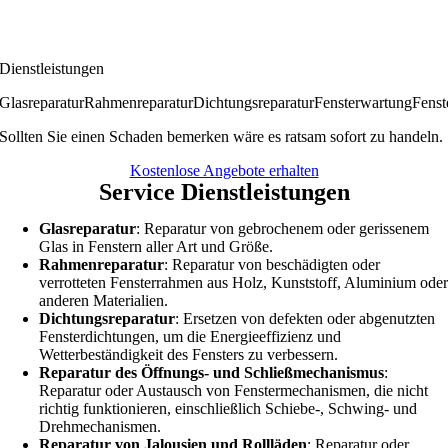
Dienstleistungen
Glasreparatur
Rahmenreparatur
Dichtungsreparatur
Fensterwartung
Fenst
Sollten Sie einen Schaden bemerken wäre es ratsam sofort zu handeln.
Kostenlose Angebote erhalten
Service Dienstleistungen
Glasreparatur
: Reparatur von gebrochenem oder gerissenem
Glas in Fenstern aller Art und Größe.
Rahmenreparatur
: Reparatur von beschädigten oder
verrotteten Fensterrahmen aus Holz, Kunststoff, Aluminium ode
anderen Materialien.
Dichtungsreparatur
: Ersetzen von defekten oder abgenutzten
Fensterdichtungen, um die Energieeffizienz und
Wetterbeständigkeit des Fensters zu verbessern.
Reparatur des Öffnungs- und Schließmechanismus
:
Reparatur oder Austausch von Fenstermechanismen, die nicht
richtig funktionieren, einschließlich Schiebe-, Schwing- und
Drehmechanismen.
Reparatur von Jalousien und Rollläden
: Reparatur oder