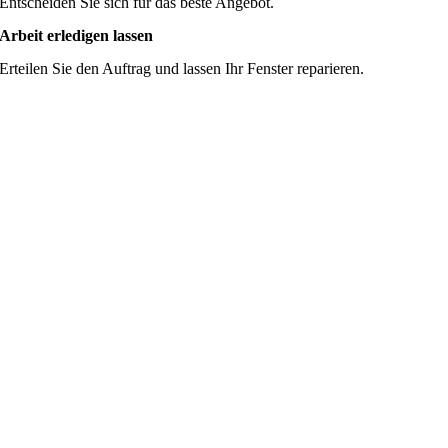
Entscheiden Sie sich für das beste Angebot.
Arbeit erledigen lassen
Erteilen Sie den Auftrag und lassen Ihr Fenster reparieren.