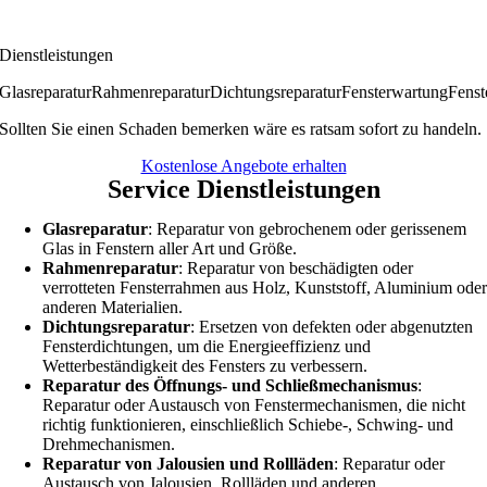
Dienstleistungen
Glasreparatur
Rahmenreparatur
Dichtungsreparatur
Fensterwartung
Fenst
Sollten Sie einen Schaden bemerken wäre es ratsam sofort zu handeln.
Kostenlose Angebote erhalten
Service Dienstleistungen
Glasreparatur
: Reparatur von gebrochenem oder gerissenem
Glas in Fenstern aller Art und Größe.
Rahmenreparatur
: Reparatur von beschädigten oder
verrotteten Fensterrahmen aus Holz, Kunststoff, Aluminium ode
anderen Materialien.
Dichtungsreparatur
: Ersetzen von defekten oder abgenutzten
Fensterdichtungen, um die Energieeffizienz und
Wetterbeständigkeit des Fensters zu verbessern.
Reparatur des Öffnungs- und Schließmechanismus
:
Reparatur oder Austausch von Fenstermechanismen, die nicht
richtig funktionieren, einschließlich Schiebe-, Schwing- und
Drehmechanismen.
Reparatur von Jalousien und Rollläden
: Reparatur oder
Austausch von Jalousien, Rollläden und anderen