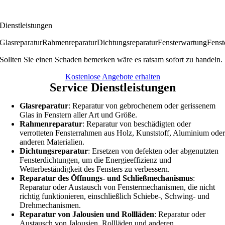
Dienstleistungen
Glasreparatur
Rahmenreparatur
Dichtungsreparatur
Fensterwartung
Fenst
Sollten Sie einen Schaden bemerken wäre es ratsam sofort zu handeln.
Kostenlose Angebote erhalten
Service Dienstleistungen
Glasreparatur
: Reparatur von gebrochenem oder gerissenem
Glas in Fenstern aller Art und Größe.
Rahmenreparatur
: Reparatur von beschädigten oder
verrotteten Fensterrahmen aus Holz, Kunststoff, Aluminium ode
anderen Materialien.
Dichtungsreparatur
: Ersetzen von defekten oder abgenutzten
Fensterdichtungen, um die Energieeffizienz und
Wetterbeständigkeit des Fensters zu verbessern.
Reparatur des Öffnungs- und Schließmechanismus
:
Reparatur oder Austausch von Fenstermechanismen, die nicht
richtig funktionieren, einschließlich Schiebe-, Schwing- und
Drehmechanismen.
Reparatur von Jalousien und Rollläden
: Reparatur oder
Austausch von Jalousien, Rollläden und anderen