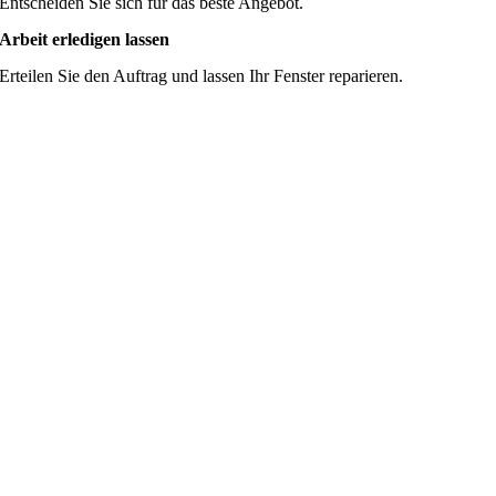
Entscheiden Sie sich für das beste Angebot.
Arbeit erledigen lassen
Erteilen Sie den Auftrag und lassen Ihr Fenster reparieren.