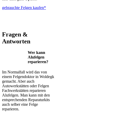
gebrauchte Felgen kaufen*
ALUTEC – BBS – Brabus – Oxigin – CMS – Enkei – TEC –
Brock – Autec – Wheelworld – Platin
Fragen &
Antworten
Wer kann
Alufelgen
reparieren?
Im Normalfall wird das von
einem Felgendoktor in Woldegk
gemacht. Aber auch
Autowerkstätten oder Felgen
Fachwerkstätten reparieren
Alufelgen. Man kann mit den
entsprechenden Reparaturkits
auch selber eine Felge
reparieren.