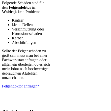
Folgende Schäden sind für
den
Felgendoktor in
Woldegk
kein Problem:
Kratzer
kleine Dellen
Verschmutzung oder
Korrosionsschaden
Kerben
Abschürfungen
Sollte der Felgenschaden zu
groß sein muss man bei einer
Fachwerkstatt anfragen oder
allgemein überlegen ob es sich
mehr lohnt nach hochwertigen
gebrauchten Alufelgen
umzuschauen.
Felgendoktor anfragen*
ALUTEC – BBS – Brabus – Oxigin – CMS – Enkei – TEC –
Brock – Autec – Wheelworld – Platin