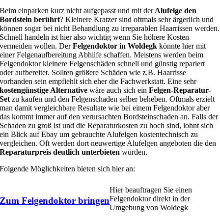
Beim einparken kurz nicht aufgepasst und mit der
Alufelge den
Bordstein berührt
? Kleinere Kratzer sind oftmals sehr ärgerlich und
können sogar bei nicht Behandlung zu irreparablen Haarrissen werden.
Schnell handeln ist hier also wichtig wenn Sie höhere Kosten
vermeiden wollen. Der
Felgendoktor in Woldegk
könnte hier mit
einer Felgenaufbereitung Abhilfe schaffen. Meistens werden beim
Felgendoktor kleinere Felgenschäden schnell und günstig repariert
oder aufbereitet. Sollten größere Schäden wie z.B. Haarrisse
vorhanden sein empfiehlt sich eher die Fachwerkstatt. Eine sehr
kostengünstige Alternative
wäre auch sich ein
Felgen-Reparatur-
Set
zu kaufen und den Felgenschaden selber beheben. Oftmals erzielt
man damit vergleichbare Resultate wie bei einem Felgendoktor aber
das kommt immer auf den verursachten Bordsteinschaden an. Falls der
Schaden zu groß ist und die Reparaturkosten zu hoch sind, lohnt sich
ein Blick auf Ebay um gebrauchte Alufelgen kostentechnisch zu
vergleichen. Oft werden dort neuwertige Alufelgen angeboten die den
Reparaturpreis deutlich unterbieten
würden.
Folgende Möglichkeiten bieten sich hier an:
Hier beauftragen Sie einen
Felgendoktor direkt in der
Zum Felgendoktor bringen
Umgebung von Woldegk