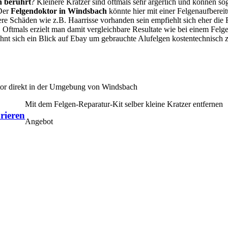
n berührt
? Kleinere Kratzer sind oftmals sehr ärgerlich und können so
 Der
Felgendoktor in Windsbach
könnte hier mit einer Felgenaufberei
ßere Schäden wie z.B. Haarrisse vorhanden sein empfiehlt sich eher die
Oftmals erzielt man damit vergleichbare Resultate wie bei einem Fel
lohnt sich ein Blick auf Ebay um gebrauchte Alufelgen kostentechnisch
ktor direkt in der Umgebung von Windsbach
Mit dem Felgen-Reparatur-Kit selber kleine Kratzer entfernen
rieren
Angebot