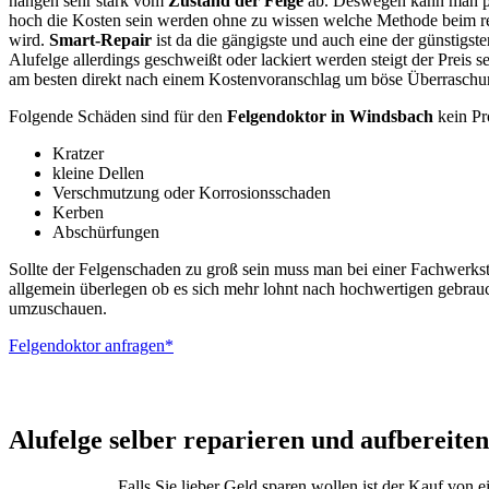
hängen sehr stark vom
Zustand der Felge
ab. Deswegen kann man pa
hoch die Kosten sein werden ohne zu wissen welche Methode beim r
wird.
Smart-Repair
ist da die gängigste und auch eine der günstigs
Alufelge allerdings geschweißt oder lackiert werden steigt der Preis s
am besten direkt nach einem Kostenvoranschlag um böse Überraschu
Folgende Schäden sind für den
Felgendoktor in Windsbach
kein Pr
Kratzer
kleine Dellen
Verschmutzung oder Korrosionsschaden
Kerben
Abschürfungen
Sollte der Felgenschaden zu groß sein muss man bei einer Fachwerkst
allgemein überlegen ob es sich mehr lohnt nach hochwertigen gebrau
umzuschauen.
Felgendoktor anfragen*
ALUTEC – BBS –
Alufelge selber reparieren und aufbereiten
Falls Sie lieber Geld sparen wollen ist der Kauf von 