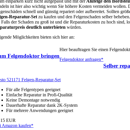
im einparken kurz nicht aufgepasst und mit der
Alufelge den Bordstei
ndeln ist hier also wichtig wenn Sie höhere Kosten vermeiden wollen.
lgenschäden schnell und günstig repariert oder aufbereitet. Sollten grö
lgen-Reparatur-Set
zu kaufen und den Felgenschaden selber beheben. 
. Falls der Schaden zu groß ist und die Reparaturkosten zu hoch sind, 
paraturpreis deutlich unterbieten
würden.
lgende Möglichkeiten bieten sich hier an:
Hier beauftragen Sie einen Felgendo
um Felgendoktor bringen
Felgendoktor anfragen*
Selber repa
esto 521171 Felgen-Reparatur-Set
Für alle Felgentypen geeignet
Einfache Reparatur in Profi-Qualität
Keine Demontage notwendig
Dauerhafte Reparatur dank 2K-System
Für mehrere Anwendungen geeignet
,15 EUR
i Amazon kaufen*