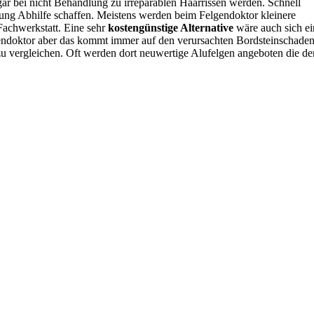
gar bei nicht Behandlung zu irreparablen Haarrissen werden. Schnell
tung Abhilfe schaffen. Meistens werden beim Felgendoktor kleinere
 Fachwerkstatt. Eine sehr
kostengünstige Alternative
wäre auch sich ei
gendoktor aber das kommt immer auf den verursachten Bordsteinschade
 zu vergleichen. Oft werden dort neuwertige Alufelgen angeboten die de