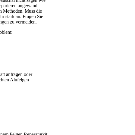
uschal nicht sagen wie
eparieren angewandt
ten Methoden. Muss die
ehr stark an. Fragen Sie
ngen zu vermeiden.
oblem:
att anfragen oder
chten Alufelgen
 Brabus – Oxigin – CMS – Enkei – TEC – Brock – Autec – Whee
einem Felgen Reparaturkit