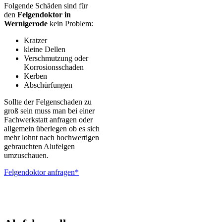
Folgende Schäden sind für
den
Felgendoktor in
Wernigerode
kein Problem:
Kratzer
kleine Dellen
Verschmutzung oder
Korrosionsschaden
Kerben
Abschürfungen
Sollte der Felgenschaden zu
groß sein muss man bei einer
Fachwerkstatt anfragen oder
allgemein überlegen ob es sich
mehr lohnt nach hochwertigen
gebrauchten Alufelgen
umzuschauen.
Felgendoktor anfragen*
ALUTEC – BBS – Brabus – Oxigin – CMS – Enkei – TEC –
Brock – Autec – Wheelworld – Platin