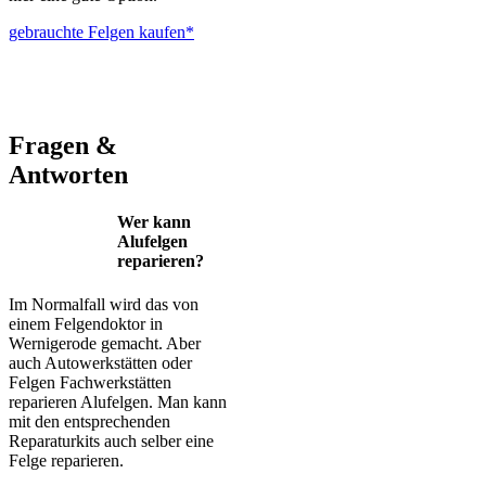
gebrauchte Felgen kaufen*
ALUTEC – BBS – Brabus – Oxigin – CMS – Enkei – TEC –
Brock – Autec – Wheelworld – Platin
Fragen &
Antworten
Wer kann
Alufelgen
reparieren?
Im Normalfall wird das von
einem Felgendoktor in
Wernigerode gemacht. Aber
auch Autowerkstätten oder
Felgen Fachwerkstätten
reparieren Alufelgen. Man kann
mit den entsprechenden
Reparaturkits auch selber eine
Felge reparieren.