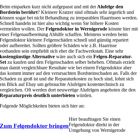
Beim einparken kurz nicht aufgepasst und mit der
Alufelge den
Bordstein berührt
? Kleinere Kratzer sind oftmals sehr ärgerlich und
können sogar bei nicht Behandlung zu irreparablen Haarrissen werden.
Schnell handeln ist hier also wichtig wenn Sie höhere Kosten
vermeiden wollen. Der
Felgendoktor in Wernigerode
könnte hier mit
einer Felgenaufbereitung Abhilfe schaffen. Meistens werden beim
Felgendoktor kleinere Felgenschäden schnell und günstig repariert
oder aufbereitet. Sollten größere Schäden wie z.B. Haarrisse
vorhanden sein empfiehlt sich eher die Fachwerkstatt. Eine sehr
kostengünstige Alternative
wäre auch sich ein
Felgen-Reparatur-
Set
zu kaufen und den Felgenschaden selber beheben. Oftmals erzielt
man damit vergleichbare Resultate wie bei einem Felgendoktor aber
das kommt immer auf den verursachten Bordsteinschaden an. Falls der
Schaden zu groß ist und die Reparaturkosten zu hoch sind, lohnt sich
ein Blick auf Ebay um gebrauchte Alufelgen kostentechnisch zu
vergleichen. Oft werden dort neuwertige Alufelgen angeboten die den
Reparaturpreis deutlich unterbieten
würden.
Folgende Möglichkeiten bieten sich hier an:
Hier beauftragen Sie einen
Felgendoktor direkt in der
Zum Felgendoktor bringen
Umgebung von Wernigerode