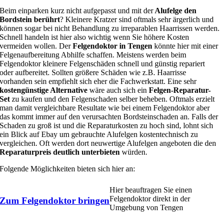
Beim einparken kurz nicht aufgepasst und mit der
Alufelge den
Bordstein berührt
? Kleinere Kratzer sind oftmals sehr ärgerlich und
können sogar bei nicht Behandlung zu irreparablen Haarrissen werden.
Schnell handeln ist hier also wichtig wenn Sie höhere Kosten
vermeiden wollen. Der
Felgendoktor in Tengen
könnte hier mit einer
Felgenaufbereitung Abhilfe schaffen. Meistens werden beim
Felgendoktor kleinere Felgenschäden schnell und günstig repariert
oder aufbereitet. Sollten größere Schäden wie z.B. Haarrisse
vorhanden sein empfiehlt sich eher die Fachwerkstatt. Eine sehr
kostengünstige Alternative
wäre auch sich ein
Felgen-Reparatur-
Set
zu kaufen und den Felgenschaden selber beheben. Oftmals erzielt
man damit vergleichbare Resultate wie bei einem Felgendoktor aber
das kommt immer auf den verursachten Bordsteinschaden an. Falls der
Schaden zu groß ist und die Reparaturkosten zu hoch sind, lohnt sich
ein Blick auf Ebay um gebrauchte Alufelgen kostentechnisch zu
vergleichen. Oft werden dort neuwertige Alufelgen angeboten die den
Reparaturpreis deutlich unterbieten
würden.
Folgende Möglichkeiten bieten sich hier an:
Hier beauftragen Sie einen
Felgendoktor direkt in der
Zum Felgendoktor bringen
Umgebung von Tengen