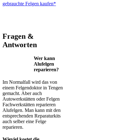
gebrauchte Felgen kaufen*
ALUTEC – BBS – Brabus – Oxigin – CMS – Enkei – TEC –
Brock – Autec – Wheelworld – Platin
Fragen &
Antworten
Wer kann
Alufelgen
reparieren?
Im Normalfall wird das von
einem Felgendoktor in Tengen
gemacht. Aber auch
Autowerkstätten oder Felgen
Fachwerkstätten reparieren
Alufelgen. Man kann mit den
entsprechenden Reparaturkits
auch selber eine Felge
reparieren.
Wieviel kostet die