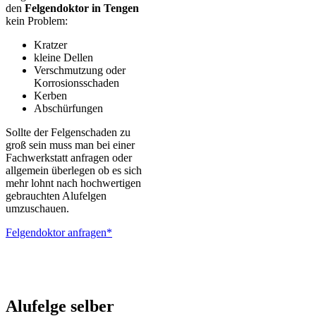
den
Felgendoktor in Tengen
kein Problem:
Kratzer
kleine Dellen
Verschmutzung oder
Korrosionsschaden
Kerben
Abschürfungen
Sollte der Felgenschaden zu
groß sein muss man bei einer
Fachwerkstatt anfragen oder
allgemein überlegen ob es sich
mehr lohnt nach hochwertigen
gebrauchten Alufelgen
umzuschauen.
Felgendoktor anfragen*
ALUTEC – BBS – Brabus – Oxigin – CMS – Enkei – TEC –
Brock – Autec – Wheelworld – Platin
Alufelge selber