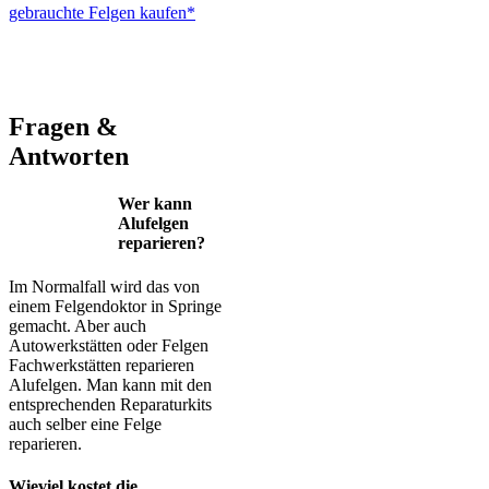
gebrauchte Felgen kaufen*
ALUTEC – BBS – Brabus – Oxigin – CMS – Enkei – TEC –
Brock – Autec – Wheelworld – Platin
Fragen &
Antworten
Wer kann
Alufelgen
reparieren?
Im Normalfall wird das von
einem Felgendoktor in Springe
gemacht. Aber auch
Autowerkstätten oder Felgen
Fachwerkstätten reparieren
Alufelgen. Man kann mit den
entsprechenden Reparaturkits
auch selber eine Felge
reparieren.
Wieviel kostet die