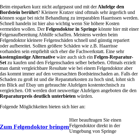
Beim einparken kurz nicht aufgepasst und mit der
Alufelge den
Bordstein berührt
? Kleinere Kratzer sind oftmals sehr ärgerlich und
können sogar bei nicht Behandlung zu irreparablen Haarrissen werden.
Schnell handeln ist hier also wichtig wenn Sie höhere Kosten
vermeiden wollen. Der
Felgendoktor in Springe
könnte hier mit einer
Felgenaufbereitung Abhilfe schaffen. Meistens werden beim
Felgendoktor kleinere Felgenschäden schnell und günstig repariert
oder aufbereitet. Sollten größere Schäden wie z.B. Haarrisse
vorhanden sein empfiehlt sich eher die Fachwerkstatt. Eine sehr
kostengünstige Alternative
wäre auch sich ein
Felgen-Reparatur-
Set
zu kaufen und den Felgenschaden selber beheben. Oftmals erzielt
man damit vergleichbare Resultate wie bei einem Felgendoktor aber
das kommt immer auf den verursachten Bordsteinschaden an. Falls der
Schaden zu groß ist und die Reparaturkosten zu hoch sind, lohnt sich
ein Blick auf Ebay um gebrauchte Alufelgen kostentechnisch zu
vergleichen. Oft werden dort neuwertige Alufelgen angeboten die den
Reparaturpreis deutlich unterbieten
würden.
Folgende Möglichkeiten bieten sich hier an:
Hier beauftragen Sie einen
Felgendoktor direkt in der
Zum Felgendoktor bringen
Umgebung von Springe