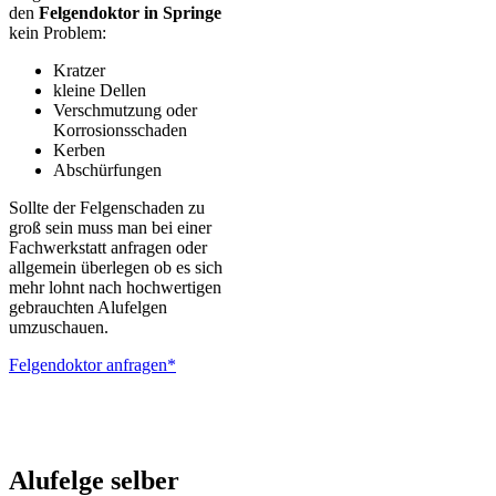
den
Felgendoktor in Springe
kein Problem:
Kratzer
kleine Dellen
Verschmutzung oder
Korrosionsschaden
Kerben
Abschürfungen
Sollte der Felgenschaden zu
groß sein muss man bei einer
Fachwerkstatt anfragen oder
allgemein überlegen ob es sich
mehr lohnt nach hochwertigen
gebrauchten Alufelgen
umzuschauen.
Felgendoktor anfragen*
ALUTEC – BBS – Brabus – Oxigin – CMS – Enkei – TEC –
Brock – Autec – Wheelworld – Platin
Alufelge selber